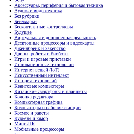
Аксессуары, периферия и бытовая техника
Аудио- и видеотехника
Без рубрики
Бенчмарки
Бесконтактные контроллеры
Будущее
Виртуальная и дополненная реальность
Десктопные процессоры и видеокарты
Джейлбрейк и хакерство
Дроны, роботы и биоботы
Игры и игровые приставки
Инновационные технологии
Интернет вещей (IoT)
Искусственный интеллект
История технологий
Квантовые компьютеры
Китайские смартфоны и планшеты
Колонка редактора
Компьютерная графика
Компьютеры и рабочие станции
Космос и ракеты
Курьезы и юмор
Мини-ПК
Мобильные процессоры