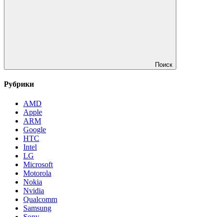
Поиск
Рубрики
AMD
Apple
ARM
Google
HTC
Intel
LG
Microsoft
Motorola
Nokia
Nvidia
Qualcomm
Samsung
Sony