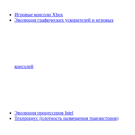
Игровые консоли Xbox
Эволюция графических ускорителей и игровых
консолей
Эволюция процессоров Intel
Техпроцесс (плотность размещения транзисторов)