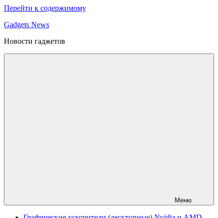
Перейти к содержимому
Gadgets News
Новости гаджетов
Меню
Графические ускорители (десктопные) Nvidia и AMD