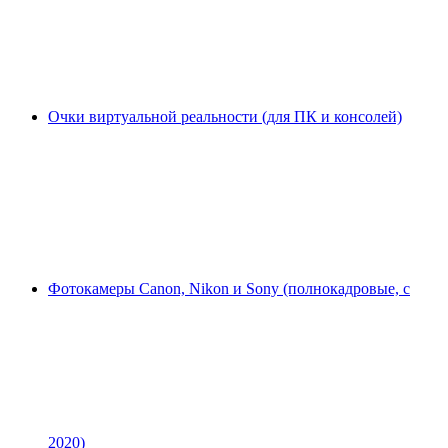
Очки виртуальной реальности (для ПК и консолей)
Фотокамеры Canon, Nikon и Sony (полнокадровые, с
2020)