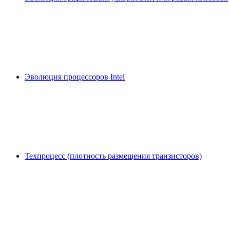
Эволюция процессоров Intel
Техпроцесс (плотность размещения транзисторов)