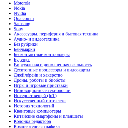
Motorola
Nokia
Nvidia
Qualcomm
Samsung
Sony
Аксессуары, периферия и бытовая техника
Аудио- и видеотехника
Без рубрики
Бенчмарки
Бесконтактные контроллеры
Будущее
Виртуальная и дополненная реальность
Десктопные процессоры и видеокарты
Джейлбрейк и хакерство
Дроны, роботы и биоботы
Игры и игровые приставки
Инновационные технологии
Интернет вещей (IoT)
Искусственный интеллект
История технологий
Квантовые компьютеры
Китайские смартфоны и планшеты
Колонка редактора
Компьютерная графика