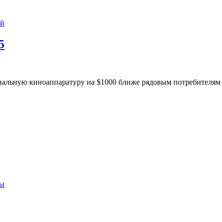
ий
5
нальную киноаппаратуру на $1000 ближе рядовым потребителям 
ры