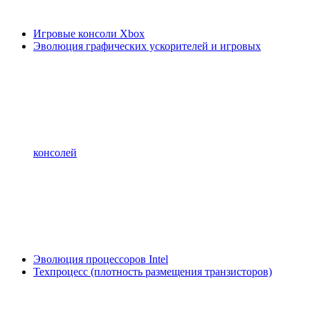
Игровые консоли Xbox
Эволюция графических ускорителей и игровых
консолей
Эволюция процессоров Intel
Техпроцесс (плотность размещения транзисторов)