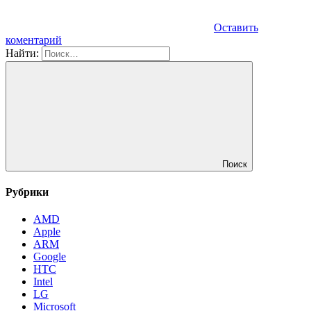
Оставить
коментарий
Найти:
Поиск
Рубрики
AMD
Apple
ARM
Google
HTC
Intel
LG
Microsoft