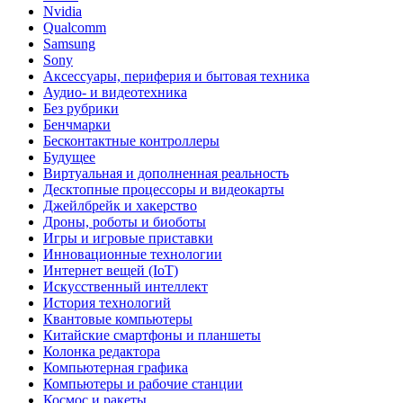
Nvidia
Qualcomm
Samsung
Sony
Аксессуары, периферия и бытовая техника
Аудио- и видеотехника
Без рубрики
Бенчмарки
Бесконтактные контроллеры
Будущее
Виртуальная и дополненная реальность
Десктопные процессоры и видеокарты
Джейлбрейк и хакерство
Дроны, роботы и биоботы
Игры и игровые приставки
Инновационные технологии
Интернет вещей (IoT)
Искусственный интеллект
История технологий
Квантовые компьютеры
Китайские смартфоны и планшеты
Колонка редактора
Компьютерная графика
Компьютеры и рабочие станции
Космос и ракеты