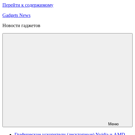
Перейти к содержимому
Gadgets News
Новости гаджетов
Меню
Графические ускорители (десктопные) Nvidia и AMD