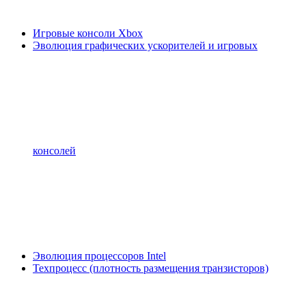
Игровые консоли Xbox
Эволюция графических ускорителей и игровых
консолей
Эволюция процессоров Intel
Техпроцесс (плотность размещения транзисторов)