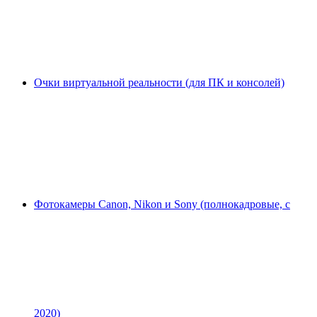
Очки виртуальной реальности (для ПК и консолей)
Фотокамеры Canon, Nikon и Sony (полнокадровые, с
2020)