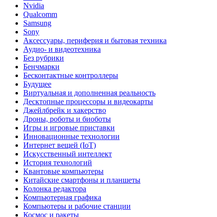
Nvidia
Qualcomm
Samsung
Sony
Аксессуары, периферия и бытовая техника
Аудио- и видеотехника
Без рубрики
Бенчмарки
Бесконтактные контроллеры
Будущее
Виртуальная и дополненная реальность
Десктопные процессоры и видеокарты
Джейлбрейк и хакерство
Дроны, роботы и биоботы
Игры и игровые приставки
Инновационные технологии
Интернет вещей (IoT)
Искусственный интеллект
История технологий
Квантовые компьютеры
Китайские смартфоны и планшеты
Колонка редактора
Компьютерная графика
Компьютеры и рабочие станции
Космос и ракеты