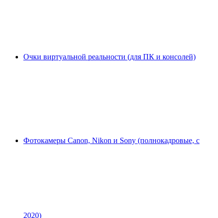
Очки виртуальной реальности (для ПК и консолей)
Фотокамеры Canon, Nikon и Sony (полнокадровые, с
2020)