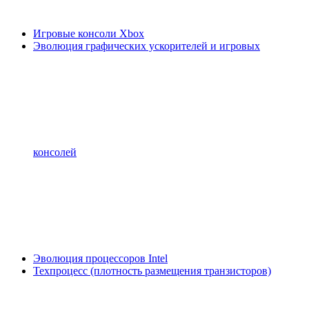
Игровые консоли Xbox
Эволюция графических ускорителей и игровых
консолей
Эволюция процессоров Intel
Техпроцесс (плотность размещения транзисторов)