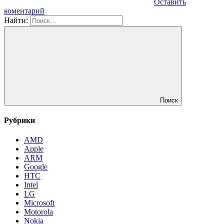
Оставить
коментарий
Найти:
Поиск
Рубрики
AMD
Apple
ARM
Google
HTC
Intel
LG
Microsoft
Motorola
Nokia