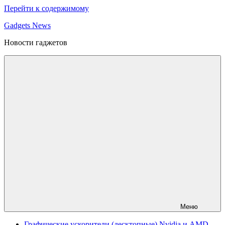
Перейти к содержимому
Gadgets News
Новости гаджетов
Меню
Графические ускорители (десктопные) Nvidia и AMD