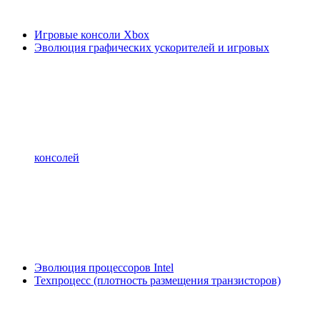
Игровые консоли Xbox
Эволюция графических ускорителей и игровых
консолей
Эволюция процессоров Intel
Техпроцесс (плотность размещения транзисторов)