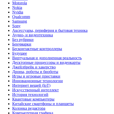
Motorola
Nokia
Nvidia
Qualcomm
Samsung
Sony
Аксессуары, периферия и бытовая техника
Аудио- и видеотехника
Без рубрики
Бенчмарки
Бесконтактные контроллеры
Будущее
Виртуальная и дополненная реальность
Десктопные процессоры и видеокарты
Джейлбрейк и хакерство
Дроны, роботы и биоботы
Игры и игровые приставки
Инновационные технологии
Интернет вещей (IoT)
Искусственный интеллект
История технологий
Квантовые компьютеры
Китайские смартфоны и планшеты
Колонка редактора
Компьютерная графика