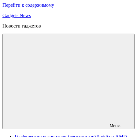
Перейти к содержимому
Gadgets News
Новости гаджетов
Меню
Графические ускорители (десктопные) Nvidia и AMD