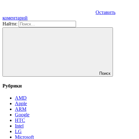
Оставить
коментарий
Найти:
Поиск
Рубрики
AMD
Apple
ARM
Google
HTC
Intel
LG
Microsoft