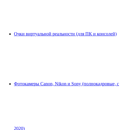
Очки виртуальной реальности (для ПК и консолей)
Фотокамеры Canon, Nikon и Sony (полнокадровые, с
2020)