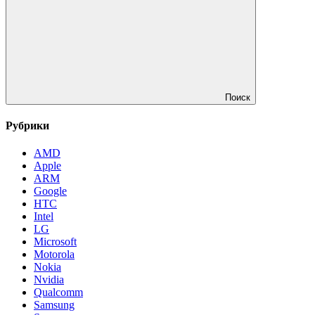
Поиск
Рубрики
AMD
Apple
ARM
Google
HTC
Intel
LG
Microsoft
Motorola
Nokia
Nvidia
Qualcomm
Samsung