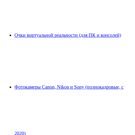
Очки виртуальной реальности (для ПК и консолей)
Фотокамеры Canon, Nikon и Sony (полнокадровые, с
2020)