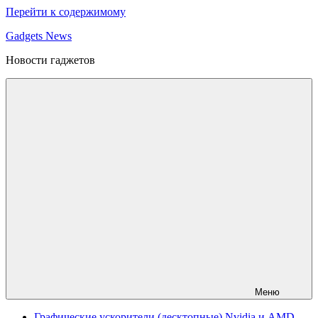
Перейти к содержимому
Gadgets News
Новости гаджетов
Меню
Графические ускорители (десктопные) Nvidia и AMD