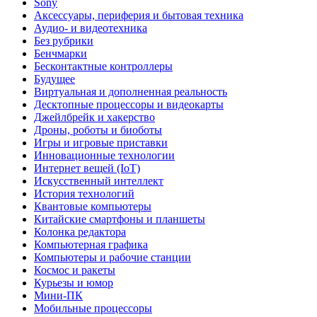
Sony
Аксессуары, периферия и бытовая техника
Аудио- и видеотехника
Без рубрики
Бенчмарки
Бесконтактные контроллеры
Будущее
Виртуальная и дополненная реальность
Десктопные процессоры и видеокарты
Джейлбрейк и хакерство
Дроны, роботы и биоботы
Игры и игровые приставки
Инновационные технологии
Интернет вещей (IoT)
Искусственный интеллект
История технологий
Квантовые компьютеры
Китайские смартфоны и планшеты
Колонка редактора
Компьютерная графика
Компьютеры и рабочие станции
Космос и ракеты
Курьезы и юмор
Мини-ПК
Мобильные процессоры