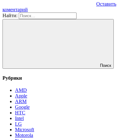
Оставить
коментарий
Найти:
Поиск
Рубрики
AMD
Apple
ARM
Google
HTC
Intel
LG
Microsoft
Motorola