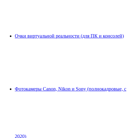
Очки виртуальной реальности (для ПК и консолей)
Фотокамеры Canon, Nikon и Sony (полнокадровые, с
2020)