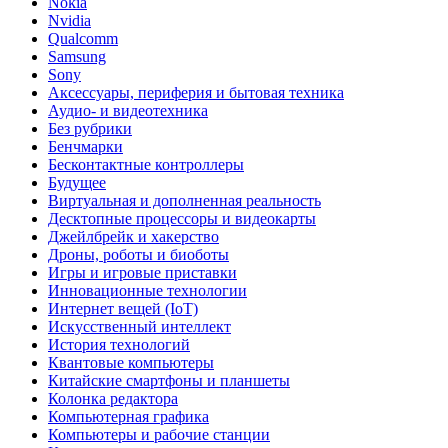
Nokia
Nvidia
Qualcomm
Samsung
Sony
Аксессуары, периферия и бытовая техника
Аудио- и видеотехника
Без рубрики
Бенчмарки
Бесконтактные контроллеры
Будущее
Виртуальная и дополненная реальность
Десктопные процессоры и видеокарты
Джейлбрейк и хакерство
Дроны, роботы и биоботы
Игры и игровые приставки
Инновационные технологии
Интернет вещей (IoT)
Искусственный интеллект
История технологий
Квантовые компьютеры
Китайские смартфоны и планшеты
Колонка редактора
Компьютерная графика
Компьютеры и рабочие станции