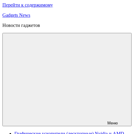
Перейти к содержимому
Gadgets News
Новости гаджетов
Меню
Графические ускорители (десктопные) Nvidia и AMD