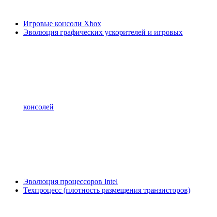
Игровые консоли Xbox
Эволюция графических ускорителей и игровых
консолей
Эволюция процессоров Intel
Техпроцесс (плотность размещения транзисторов)