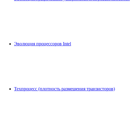
Эволюция процессоров Intel
Техпроцесс (плотность размещения транзисторов)