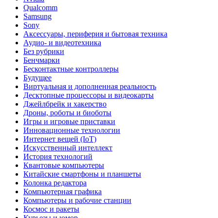
Qualcomm
Samsung
Sony
Аксессуары, периферия и бытовая техника
Аудио- и видеотехника
Без рубрики
Бенчмарки
Бесконтактные контроллеры
Будущее
Виртуальная и дополненная реальность
Десктопные процессоры и видеокарты
Джейлбрейк и хакерство
Дроны, роботы и биоботы
Игры и игровые приставки
Инновационные технологии
Интернет вещей (IoT)
Искусственный интеллект
История технологий
Квантовые компьютеры
Китайские смартфоны и планшеты
Колонка редактора
Компьютерная графика
Компьютеры и рабочие станции
Космос и ракеты
Курьезы и юмор