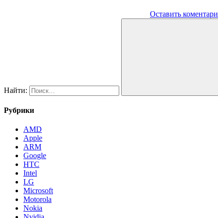
Оставить коментар
Найти:
Рубрики
AMD
Apple
ARM
Google
HTC
Intel
LG
Microsoft
Motorola
Nokia
Nvidia