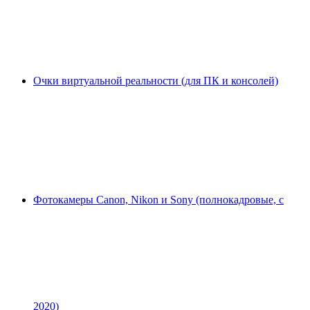
Очки виртуальной реальности (для ПК и консолей)
Фотокамеры Canon, Nikon и Sony (полнокадровые, с
2020)