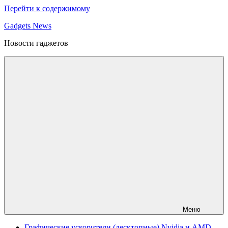
Перейти к содержимому
Gadgets News
Новости гаджетов
Меню
Графические ускорители (десктопные) Nvidia и AMD