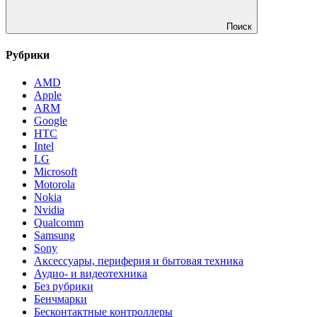
Поиск
Рубрики
AMD
Apple
ARM
Google
HTC
Intel
LG
Microsoft
Motorola
Nokia
Nvidia
Qualcomm
Samsung
Sony
Аксессуары, периферия и бытовая техника
Аудио- и видеотехника
Без рубрики
Бенчмарки
Бесконтактные контроллеры