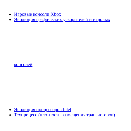
Игровые консоли Xbox
Эволюция графических ускорителей и игровых
консолей
Эволюция процессоров Intel
Техпроцесс (плотность размещения транзисторов)