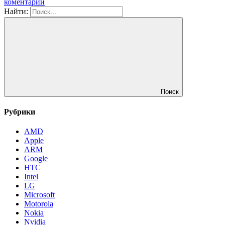
коментарий
Найти:
Поиск
Рубрики
AMD
Apple
ARM
Google
HTC
Intel
LG
Microsoft
Motorola
Nokia
Nvidia