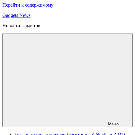
Перейти к содержимому
Gadgets News
Новости гаджетов
Меню
Графические ускорители (десктопные) Nvidia и AMD