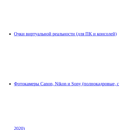
Очки виртуальной реальности (для ПК и консолей)
Фотокамеры Canon, Nikon и Sony (полнокадровые, с
2020)