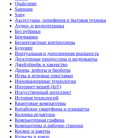
Qualcomm
Samsung
Sony
Аксессуары, периферия и бытовая техника
Аудио- и видеотехника
Без рубрики
Бенчмарки
Бесконтактные контроллеры
Будущее
Виртуальная и дополненная реальность
Десктопные процессоры и видеокарты
Джейлбрейк и хакерство
Дроны, роботы и биоботы
Игры и игровые приставки
Инновационные технологии
Интернет вещей (IoT)
Искусственный интеллект
История технологий
Квантовые компьютеры
Китайские смартфоны и планшеты
Колонка редактора
Компьютерная графика
Компьютеры и рабочие станции
Космос и ракеты
Курьезы и юмор