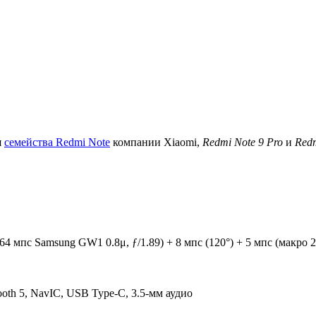
я
семейства Redmi Note
компании Xiaomi,
Redmi Note 9 Pro
и
Redm
 мпс Samsung GW1 0.8μ, ƒ/1.89) + 8 мпс (120°) + 5 мпс (макро 2
ooth 5, NavIC, USB Type-C, 3.5-мм аудио