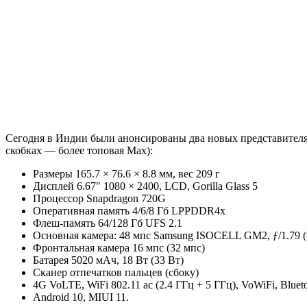
Сегодня в Индии были анонсированы два новых представител
скобках — более топовая Max):
Размеры 165.7 × 76.6 × 8.8 мм, вес 209 г
Дисплей 6.67″ 1080 × 2400, LCD, Gorilla Glass 5
Процессор Snapdragon 720G
Оперативная память 4/6/8 Гб LPPDDR4x
Флеш-память 64/128 Гб UFS 2.1
Основная камера: 48 мпс Samsung ISOCELL GM2, ƒ/1.79 (64
Фронтальная камера 16 мпс (32 мпс)
Батарея 5020 мАч, 18 Вт (33 Вт)
Сканер отпечатков пальцев (сбоку)
4G VoLTE, WiFi 802.11 ac (2.4 ГГц + 5 ГГц), VoWiFi, Bluet
Android 10, MIUI 11.