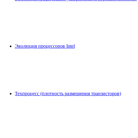
Эволюция процессоров Intel
Техпроцесс (плотность размещения транзисторов)