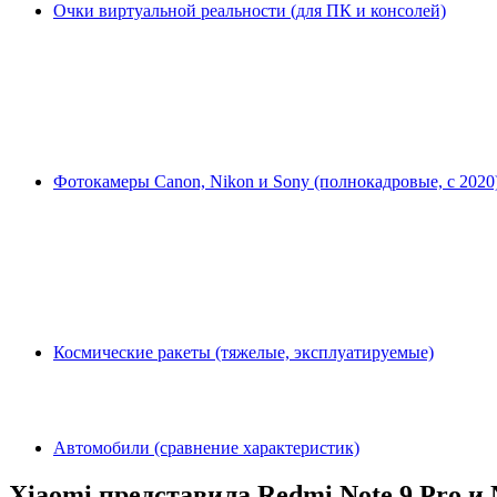
Очки виртуальной реальности (для ПК и консолей)
Фотокамеры Canon, Nikon и Sony (полнокадровые, с 2020
Космические ракеты (тяжелые, эксплуатируемые)
Автомобили (сравнение характеристик)
Xiaomi представила Redmi Note 9 Pro и 