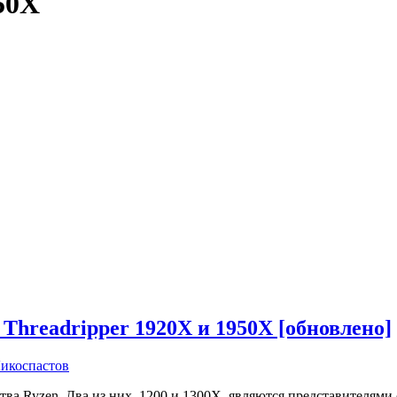
50X
 Threadripper 1920X и 1950X [обновлено]
икоспастов
ва Ryzen. Два из них, 1200 и 1300X, являются представителям