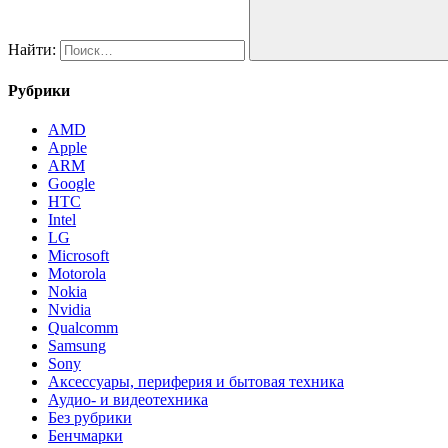
Найти:
Рубрики
AMD
Apple
ARM
Google
HTC
Intel
LG
Microsoft
Motorola
Nokia
Nvidia
Qualcomm
Samsung
Sony
Аксессуары, периферия и бытовая техника
Аудио- и видеотехника
Без рубрики
Бенчмарки