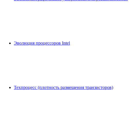
Эволюция процессоров Intel
Техпроцесс (плотность размещения транзисторов)