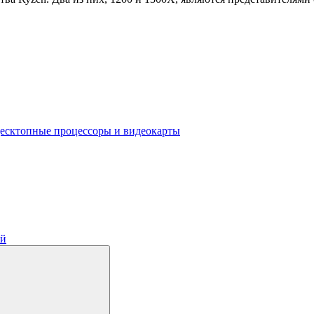
есктопные процессоры и видеокарты
ий