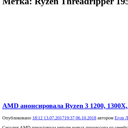
Метка:
Ryzen Threadripper 19
AMD анонсировала Ryzen 3 1200, 1300X,
Опубликовано
18:12 13.07.2017
19:37 06.10.2018
автором
Егор Л
Сегодня AMD представила четыре новых процессора из семейст