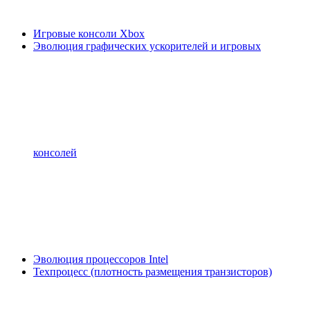
Игровые консоли Xbox
Эволюция графических ускорителей и игровых
консолей
Эволюция процессоров Intel
Техпроцесс (плотность размещения транзисторов)