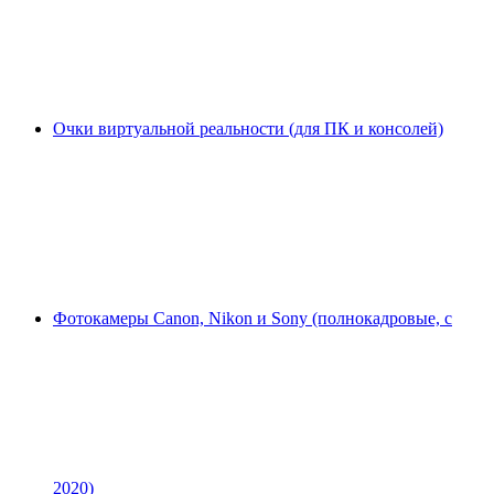
Очки виртуальной реальности (для ПК и консолей)
Фотокамеры Canon, Nikon и Sony (полнокадровые, с
2020)