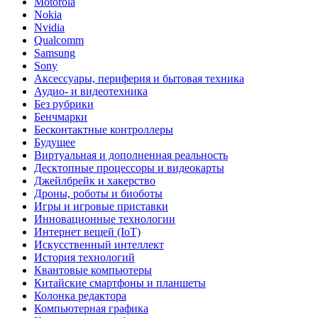
Motorola
Nokia
Nvidia
Qualcomm
Samsung
Sony
Аксессуары, периферия и бытовая техника
Аудио- и видеотехника
Без рубрики
Бенчмарки
Бесконтактные контроллеры
Будущее
Виртуальная и дополненная реальность
Десктопные процессоры и видеокарты
Джейлбрейк и хакерство
Дроны, роботы и биоботы
Игры и игровые приставки
Инновационные технологии
Интернет вещей (IoT)
Искусственный интеллект
История технологий
Квантовые компьютеры
Китайские смартфоны и планшеты
Колонка редактора
Компьютерная графика