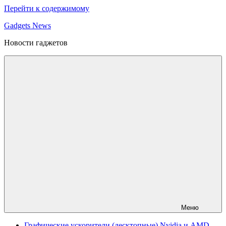
Перейти к содержимому
Gadgets News
Новости гаджетов
Меню
Графические ускорители (десктопные) Nvidia и AMD