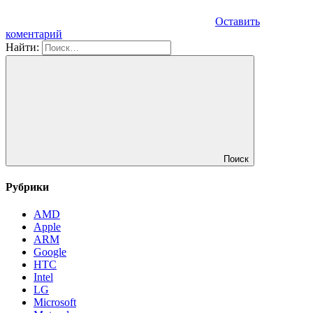
Оставить
коментарий
Найти:
Поиск
Рубрики
AMD
Apple
ARM
Google
HTC
Intel
LG
Microsoft