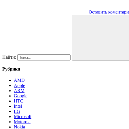
Оставить коментар
Найти:
Рубрики
AMD
Apple
ARM
Google
HTC
Intel
LG
Microsoft
Motorola
Nokia