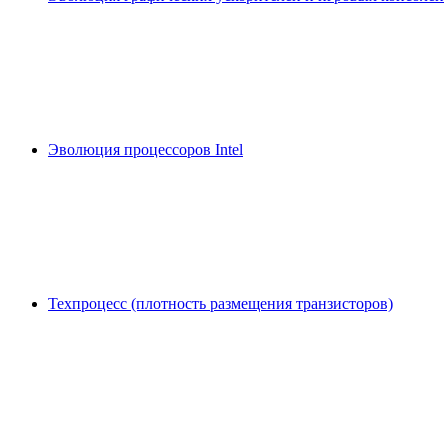
Эволюция процессоров Intel
Техпроцесс (плотность размещения транзисторов)