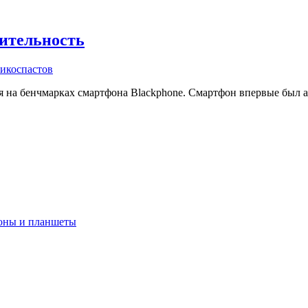
дительность
икоспастов
я на бенчмарках смартфона Blackphone. Смартфон впервые был а
оны и планшеты