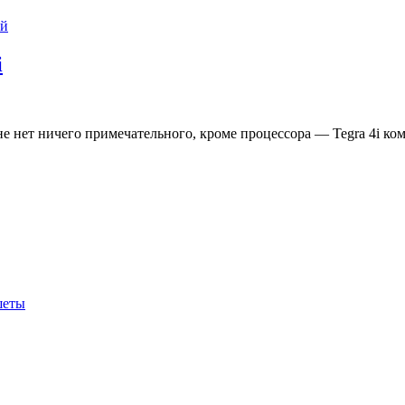
ий
i
е нет ничего примечательного, кроме процессора — Tegra 4i ком
шеты