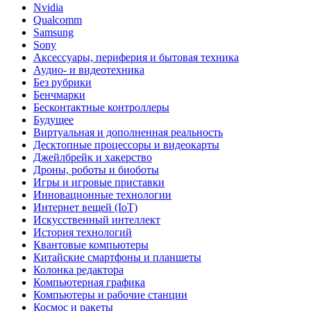
Nvidia
Qualcomm
Samsung
Sony
Аксессуары, периферия и бытовая техника
Аудио- и видеотехника
Без рубрики
Бенчмарки
Бесконтактные контроллеры
Будущее
Виртуальная и дополненная реальность
Десктопные процессоры и видеокарты
Джейлбрейк и хакерство
Дроны, роботы и биоботы
Игры и игровые приставки
Инновационные технологии
Интернет вещей (IoT)
Искусственный интеллект
История технологий
Квантовые компьютеры
Китайские смартфоны и планшеты
Колонка редактора
Компьютерная графика
Компьютеры и рабочие станции
Космос и ракеты