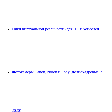
Очки виртуальной реальности (для ПК и консолей)
Фотокамеры Canon, Nikon и Sony (полнокадровые, с
2020)