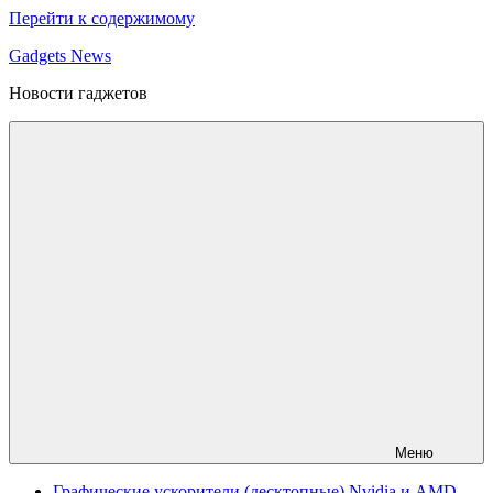
Перейти к содержимому
Gadgets News
Новости гаджетов
Меню
Графические ускорители (десктопные) Nvidia и AMD