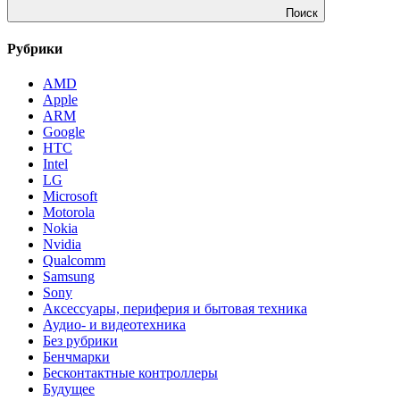
Поиск
Рубрики
AMD
Apple
ARM
Google
HTC
Intel
LG
Microsoft
Motorola
Nokia
Nvidia
Qualcomm
Samsung
Sony
Аксессуары, периферия и бытовая техника
Аудио- и видеотехника
Без рубрики
Бенчмарки
Бесконтактные контроллеры
Будущее