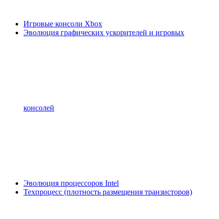
Игровые консоли Xbox
Эволюция графических ускорителей и игровых
консолей
Эволюция процессоров Intel
Техпроцесс (плотность размещения транзисторов)