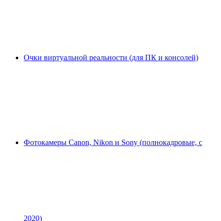
Очки виртуальной реальности (для ПК и консолей)
Фотокамеры Canon, Nikon и Sony (полнокадровые, с
2020)