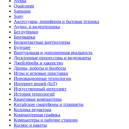
Nvidia
Qualcomm
Samsung
Sony
Аксессуары, периферия и бытовая техника
Аудио- и видеотехника
Без рубрики
Бенчмарки
Бесконтактные контроллеры
Будущее
Виртуальная и дополненная реальность
Десктопные процессоры и видеокарты
Джейлбрейк и хакерство
Дроны, роботы и биоботы
Игры и игровые приставки
Инновационные технологии
Интернет вещей (IoT)
Искусственный интеллект
История технологий
Квантовые компьютеры
Китайские смартфоны и планшеты
Колонка редактора
Компьютерная графика
Компьютеры и рабочие станции
Космос и ракеты