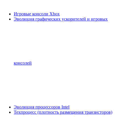
Игровые консоли Xbox
Эволюция графических ускорителей и игровых
консолей
Эволюция процессоров Intel
Техпроцесс (плотность размещения транзисторов)