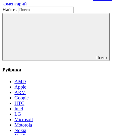
коментарий
Найти:
Поиск
Рубрики
AMD
Apple
ARM
Google
HTC
Intel
LG
Microsoft
Motorola
Nokia