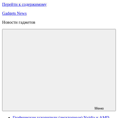
Перейти к содержимому
Gadgets News
Новости гаджетов
Меню
Графические ускорители (десктопные) Nvidia и AMD