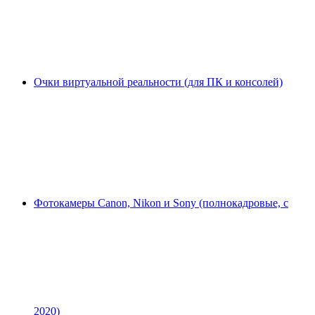
Очки виртуальной реальности (для ПК и консолей)
Фотокамеры Canon, Nikon и Sony (полнокадровые, с
2020)