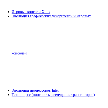
Игровые консоли Xbox
Эволюция графических ускорителей и игровых
консолей
Эволюция процессоров Intel
Техпроцесс (плотность размещения транзисторов)