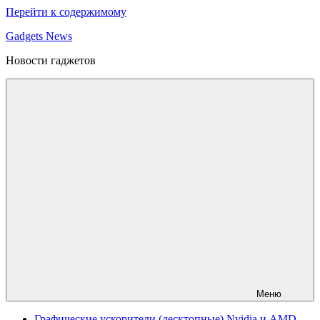
Перейти к содержимому
Gadgets News
Новости гаджетов
Меню
Графические ускорители (десктопные) Nvidia и AMD