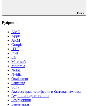
Поиск
Рубрики
AMD
Apple
ARM
Google
HTC
Intel
LG
Microsoft
Motorola
Nokia
Nvidia
Qualcomm
Samsung
Sony
Аксессуары, периферия и бытовая техника
Аудио- и видеотехника
Без рубрики
Бенчмарки