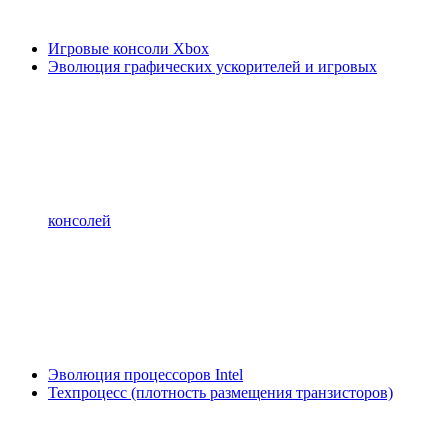
Игровые консоли Xbox
Эволюция графических ускорителей и игровых
консолей
Эволюция процессоров Intel
Техпроцесс (плотность размещения транзисторов)