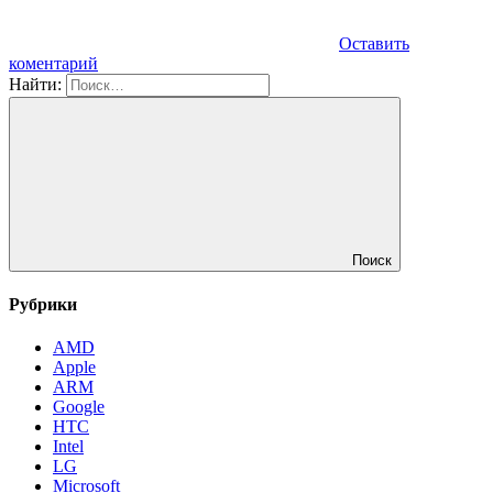
Оставить
коментарий
Найти:
Поиск
Рубрики
AMD
Apple
ARM
Google
HTC
Intel
LG
Microsoft