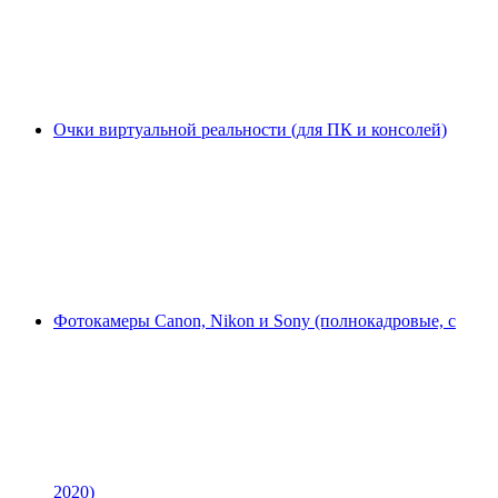
Очки виртуальной реальности (для ПК и консолей)
Фотокамеры Canon, Nikon и Sony (полнокадровые, с
2020)