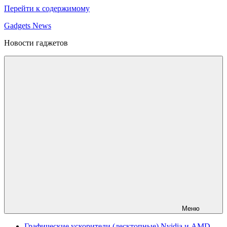
Перейти к содержимому
Gadgets News
Новости гаджетов
Меню
Графические ускорители (десктопные) Nvidia и AMD