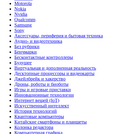
Motorola
Nokia
Nvidia
Qualcomm
Samsung
Sony
Аксессуары, периферия и бытовая техника
Аудио- и видеотехника
Без рубрики
Бенчмарки
Бесконтактные контроллеры
Будущее
Виртуальная и дополненная реальность
Десктопные процессоры и видеокарты
Джейлбрейк и хакерство
Дроны, роботы и биоботы
Игры и игровые приставки
Инновационные технологии
Интернет вещей (IoT)
Искусственный интеллект
История технологий
Квантовые компьютеры
Китайские смартфоны и планшеты
Колонка редактора
Компьютерная графика