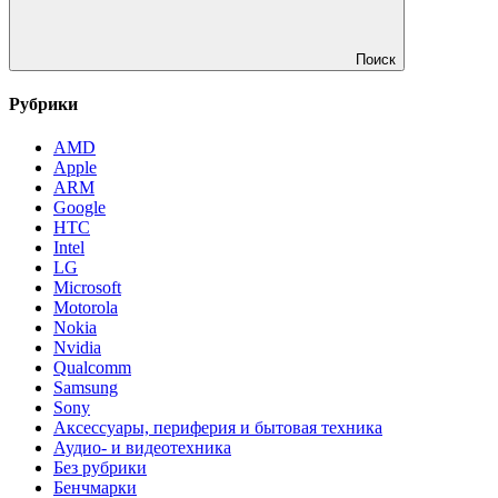
Поиск
Рубрики
AMD
Apple
ARM
Google
HTC
Intel
LG
Microsoft
Motorola
Nokia
Nvidia
Qualcomm
Samsung
Sony
Аксессуары, периферия и бытовая техника
Аудио- и видеотехника
Без рубрики
Бенчмарки