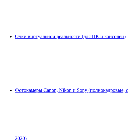
Очки виртуальной реальности (для ПК и консолей)
Фотокамеры Canon, Nikon и Sony (полнокадровые, с
2020)