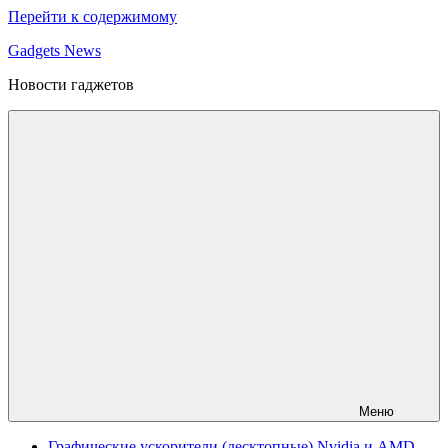
Перейти к содержимому
Gadgets News
Новости гаджетов
Меню
Графические ускорители (десктопные) Nvidia и AMD