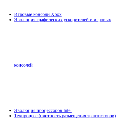
Игровые консоли Xbox
Эволюция графических ускорителей и игровых
консолей
Эволюция процессоров Intel
Техпроцесс (плотность размещения транзисторов)