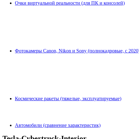
Очки виртуальной реальности (для ПК и консолей)
Фотокамеры Canon, Nikon и Sony (полнокадровые, с 2020
Космические ракеты (тяжелые, эксплуатируемые)
Автомобили (сравнение характеристик)
Tesla-Cybertruck-Interior