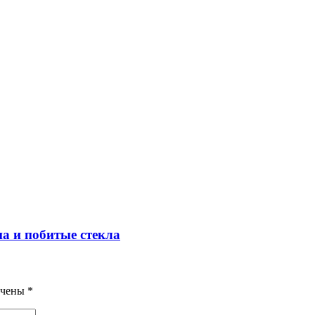
на и побитые стекла
ечены
*