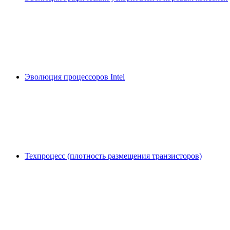
Эволюция процессоров Intel
Техпроцесс (плотность размещения транзисторов)