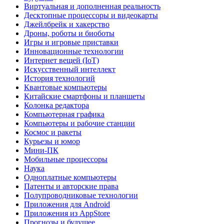
Виртуальная и дополненная реальность
Десктопные процессоры и видеокарты
Джейлбрейк и хакерство
Дроны, роботы и биоботы
Игры и игровые приставки
Инновационные технологии
Интернет вещей (IoT)
Искусственный интеллект
История технологий
Квантовые компьютеры
Китайские смартфоны и планшеты
Колонка редактора
Компьютерная графика
Компьютеры и рабочие станции
Космос и ракеты
Курьезы и юмор
Мини-ПК
Мобильные процессоры
Наука
Одноплатные компьютеры
Патенты и авторские права
Полупроводниковые технологии
Приложения для Android
Приложения из AppStore
Прогнозы и будущее