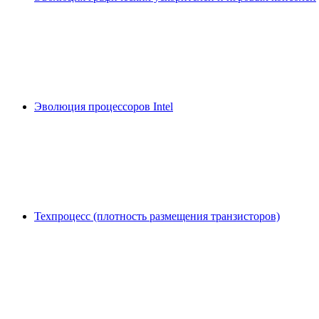
Эволюция процессоров Intel
Техпроцесс (плотность размещения транзисторов)