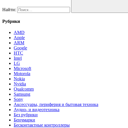
Найти:
Рубрики
AMD
Apple
ARM
Google
HTC
Intel
LG
Microsoft
Motorola
Nokia
Nvidia
Qualcomm
Samsung
Sony
Аксессуары, периферия и бытовая техника
Аудио- и видеотехника
Без рубрики
Бенчмарки
Бесконтактные контроллеры