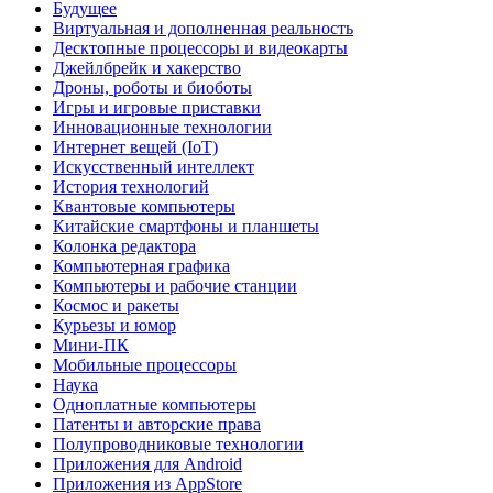
Будущее
Виртуальная и дополненная реальность
Десктопные процессоры и видеокарты
Джейлбрейк и хакерство
Дроны, роботы и биоботы
Игры и игровые приставки
Инновационные технологии
Интернет вещей (IoT)
Искусственный интеллект
История технологий
Квантовые компьютеры
Китайские смартфоны и планшеты
Колонка редактора
Компьютерная графика
Компьютеры и рабочие станции
Космос и ракеты
Курьезы и юмор
Мини-ПК
Мобильные процессоры
Наука
Одноплатные компьютеры
Патенты и авторские права
Полупроводниковые технологии
Приложения для Android
Приложения из AppStore