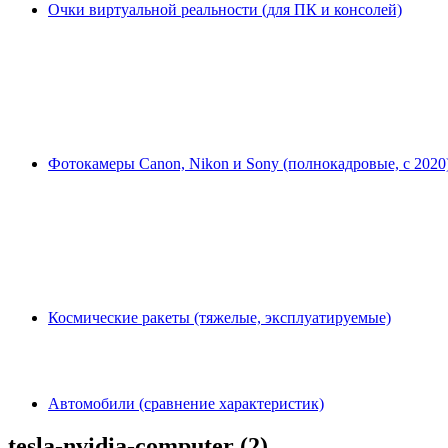
Очки виртуальной реальности (для ПК и консолей)
Фотокамеры Canon, Nikon и Sony (полнокадровые, с 2020
Космические ракеты (тяжелые, эксплуатируемые)
Автомобили (сравнение характеристик)
tesla-nvidia-computer (2)