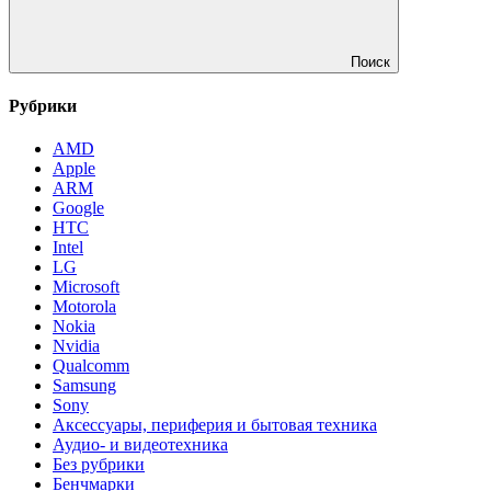
Поиск
Рубрики
AMD
Apple
ARM
Google
HTC
Intel
LG
Microsoft
Motorola
Nokia
Nvidia
Qualcomm
Samsung
Sony
Аксессуары, периферия и бытовая техника
Аудио- и видеотехника
Без рубрики
Бенчмарки