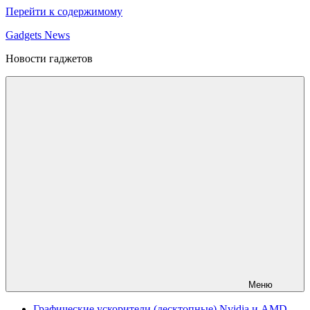
Перейти к содержимому
Gadgets News
Новости гаджетов
Меню
Графические ускорители (десктопные) Nvidia и AMD