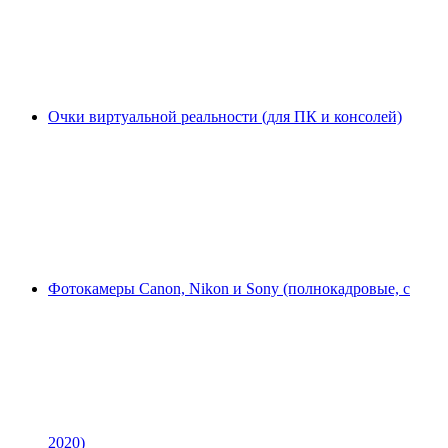
Очки виртуальной реальности (для ПК и консолей)
Фотокамеры Canon, Nikon и Sony (полнокадровые, с
2020)