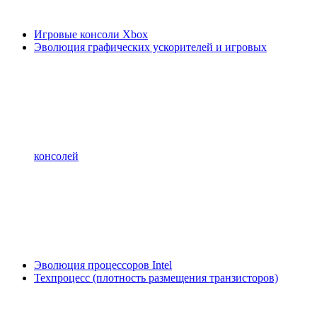
Игровые консоли Xbox
Эволюция графических ускорителей и игровых
консолей
Эволюция процессоров Intel
Техпроцесс (плотность размещения транзисторов)