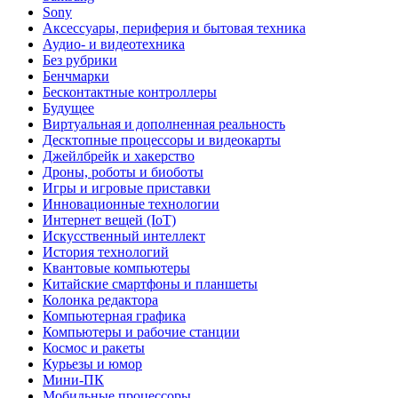
Sony
Аксессуары, периферия и бытовая техника
Аудио- и видеотехника
Без рубрики
Бенчмарки
Бесконтактные контроллеры
Будущее
Виртуальная и дополненная реальность
Десктопные процессоры и видеокарты
Джейлбрейк и хакерство
Дроны, роботы и биоботы
Игры и игровые приставки
Инновационные технологии
Интернет вещей (IoT)
Искусственный интеллект
История технологий
Квантовые компьютеры
Китайские смартфоны и планшеты
Колонка редактора
Компьютерная графика
Компьютеры и рабочие станции
Космос и ракеты
Курьезы и юмор
Мини-ПК
Мобильные процессоры