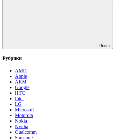
Поиск
Рубрики
AMD
Apple
ARM
Google
HTC
Intel
LG
Microsoft
Motorola
Nokia
Nvidia
Qualcomm
Samsung