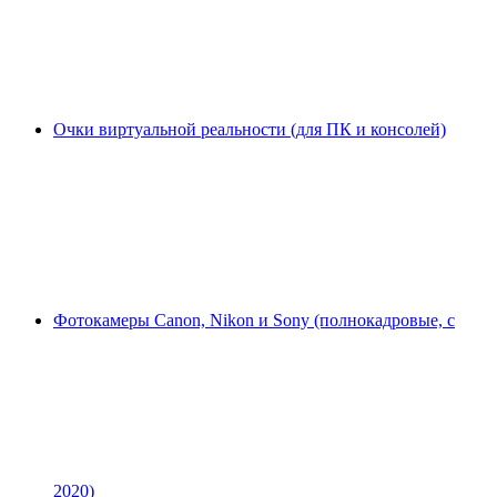
Очки виртуальной реальности (для ПК и консолей)
Фотокамеры Canon, Nikon и Sony (полнокадровые, с
2020)