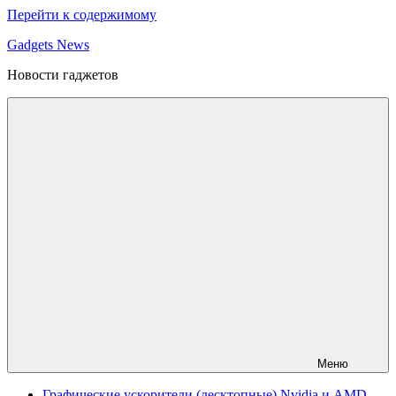
Перейти к содержимому
Gadgets News
Новости гаджетов
Меню
Графические ускорители (десктопные) Nvidia и AMD