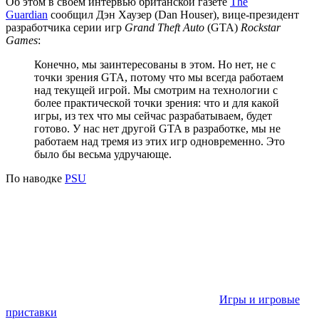
Об этом в своем интервью британской газете
The
Guardian
сообщил Дэн Хаузер (Dan Houser), вице-президент
разработчика серии игр
Grand Theft Auto
(GTA)
Rockstar
Games
:
Конечно, мы заинтересованы в этом. Но нет, не с
точки зрения GTA, потому что мы всегда работаем
над текущей игрой. Мы смотрим на технологии с
более практической точки зрения: что и для какой
игры, из тех что мы сейчас разрабатываем, будет
готово. У нас нет другой GTA в разработке, мы не
работаем над тремя из этих игр одновременно. Это
было бы весьма удручающе.
По наводке
PSU
Игры и игровые
приставки