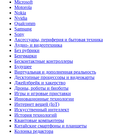
Microsoft
Motorola
Nokia
Nvidia
Qualcomm
Samsung
Sony
Аксессуары, периферия и бытовая техника
Аудио- и видеотехника
Без рубрики
Бенчмарки
Бесконтактные контроллеры
Будущее
Виртуальная и дополненная реальность
Десктопные процессоры и видеокарты
Джейлбрейк и хакерство
Дроны, роботы и биоботы
Игры и игровые приставки
Инновационные технологии
Интернет вещей (IoT)
Искусственный интеллект
История технологий
Квантовые компьютеры
Китайские смартфоны и планшеты
Колонка редактора