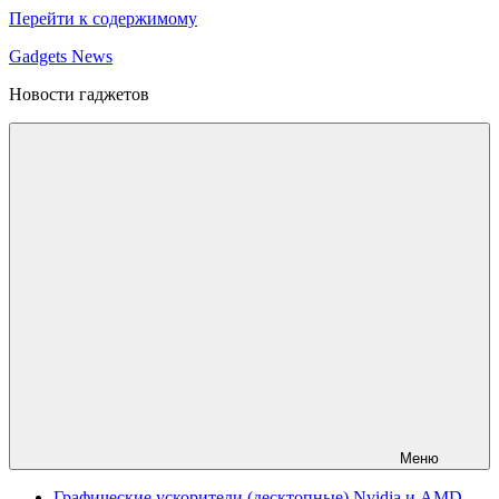
Перейти к содержимому
Gadgets News
Новости гаджетов
Меню
Графические ускорители (десктопные) Nvidia и AMD