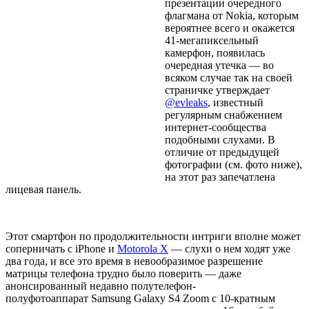
презентации очередного
флагмана от Nokia, которым
вероятнее всего и окажется
41-мегапиксельный
камерфон, появилась
очередная утечка — во
всяком случае так на своей
страничке утверждает
@evleaks
, известный
регулярным снабжением
интернет-сообщества
подобными слухами. В
отличие от предыдущей
фотографии (см. фото ниже),
на этот раз запечатлена
лицевая панель.
Этот смартфон по продолжительности интриги вполне может
соперничать с iPhone и
Motorola X
— слухи о нем ходят уже
два года, и все это время в невообразимое разрешение
матрицы телефона трудно было поверить — даже
анонсированный недавно полутелефон-
полуфотоаппарат Samsung Galaxy S4 Zoom с 10-кратным