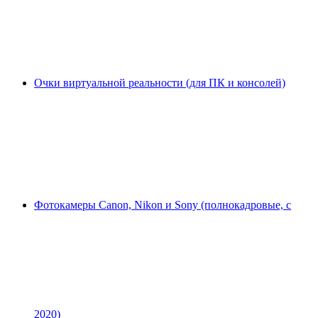
Очки виртуальной реальности (для ПК и консолей)
Фотокамеры Canon, Nikon и Sony (полнокадровые, с
2020)