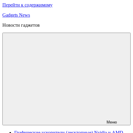
Перейти к содержимому
Gadgets News
Новости гаджетов
Меню
Графические ускорители (десктопные) Nvidia и AMD