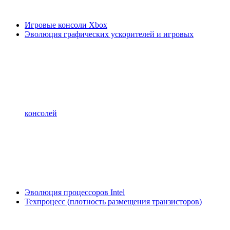
Игровые консоли Xbox
Эволюция графических ускорителей и игровых
консолей
Эволюция процессоров Intel
Техпроцесс (плотность размещения транзисторов)