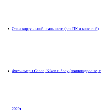
Очки виртуальной реальности (для ПК и консолей)
Фотокамеры Canon, Nikon и Sony (полнокадровые, с
2020)