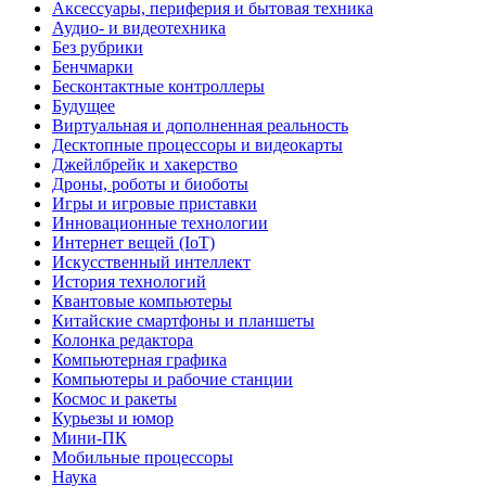
Аксессуары, периферия и бытовая техника
Аудио- и видеотехника
Без рубрики
Бенчмарки
Бесконтактные контроллеры
Будущее
Виртуальная и дополненная реальность
Десктопные процессоры и видеокарты
Джейлбрейк и хакерство
Дроны, роботы и биоботы
Игры и игровые приставки
Инновационные технологии
Интернет вещей (IoT)
Искусственный интеллект
История технологий
Квантовые компьютеры
Китайские смартфоны и планшеты
Колонка редактора
Компьютерная графика
Компьютеры и рабочие станции
Космос и ракеты
Курьезы и юмор
Мини-ПК
Мобильные процессоры
Наука