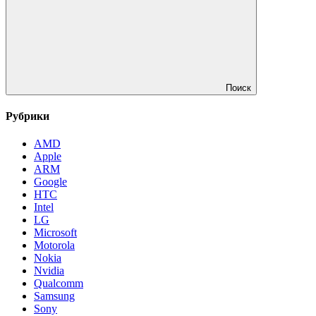
Поиск
Рубрики
AMD
Apple
ARM
Google
HTC
Intel
LG
Microsoft
Motorola
Nokia
Nvidia
Qualcomm
Samsung
Sony