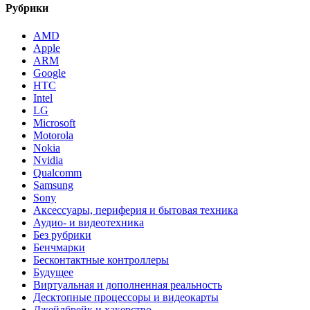
Рубрики
AMD
Apple
ARM
Google
HTC
Intel
LG
Microsoft
Motorola
Nokia
Nvidia
Qualcomm
Samsung
Sony
Аксессуары, периферия и бытовая техника
Аудио- и видеотехника
Без рубрики
Бенчмарки
Бесконтактные контроллеры
Будущее
Виртуальная и дополненная реальность
Десктопные процессоры и видеокарты
Джейлбрейк и хакерство