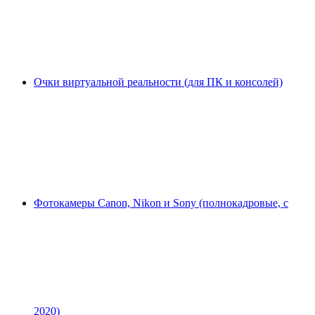
Очки виртуальной реальности (для ПК и консолей)
Фотокамеры Canon, Nikon и Sony (полнокадровые, с
2020)