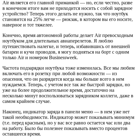
Air является его главной приманкой — но, если честно, разве
в конечном итоге вам не приходится носить с собой зарядное
устройство? Теперь этого делать не нужно, так что ноутбук
становится на 25% легче — рюкзак, в котором вы его носите,
наверное и тот тяжелее.
Конечно, время автономной работы делает Air превосходным
ноутбуком для длительных авиаперелетов. Я люблю
путешествовать налегке, и теперь, избавившись от внешней
батареи и кучи проводов, я могу подняться на борт с одним
только Air и номером Businessweek.
Частота подзарядки ноутбука тоже изменилась. Все мы любим
включать его в розетку при любой возможности — из
опасения, что он разрядится когда мы больше всего в нем
нуждаемся. Теперь, с учетом все так же быстрой зарядки, но
уже на более продолжительное время, достаточно на
несколько минут воспользоваться зарядником коллеги, даже в
самом крайнем случае.
Наконец, индикатор заряда в панели меню — в нем уже нет
такой необходимости. Индикатор может показывать минимум
(т.е. перед красным), но у вас все равно остается час или два
на работу. Было бы полезнее показывать вместо процентов
оставшееся время.