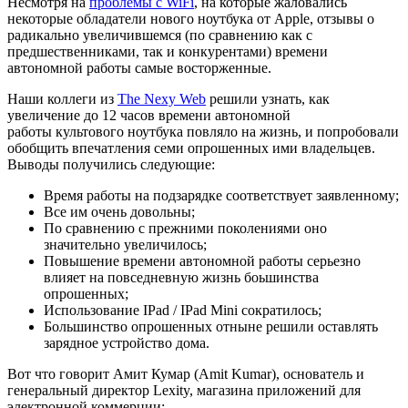
Несмотря на
проблемы с WiFi
, на которые жаловались
некоторые обладатели нового ноутбука от Apple, отзывы о
радикально увеличившемся (по сравнению как с
предшественниками, так и конкурентами) времени
автономной работы самые восторженные.
Наши коллеги из
The Nexy Web
решили узнать, как
увеличение до 12 часов времени автономной
работы культового ноутбука повляло на жизнь, и попробовали
обобщить впечатления семи опрошенных ими владельцев.
Выводы получились следующие:
Время работы на подзарядке соответствует заявленному;
Все им очень довольны;
По сравнению с прежними поколениями оно
значительно увеличилось;
Повышение времени автономной работы серьезно
влияет на повседневную жизнь боьшинства
опрошенных;
Использование IPad / IPad Mini сократилось;
Большинство опрошенных отныне решили оставлять
зарядное устройство дома.
Вот что говорит Амит Кумар (Amit Kumar), основатель и
генеральный директор Lexity, магазина приложений для
электронной коммерции: