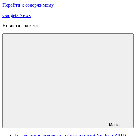
Перейти к содержимому
Gadgets News
Новости гаджетов
Меню
Графические ускорители (десктопные) Nvidia и AMD