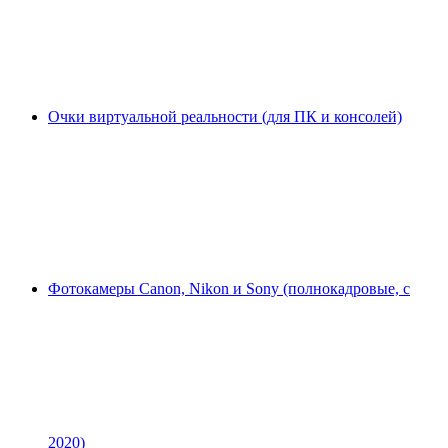
Очки виртуальной реальности (для ПК и консолей)
Фотокамеры Canon, Nikon и Sony (полнокадровые, с
2020)