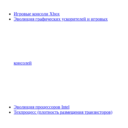
Игровые консоли Xbox
Эволюция графических ускорителей и игровых
консолей
Эволюция процессоров Intel
Техпроцесс (плотность размещения транзисторов)