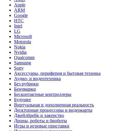
Apple
ARM
Google
HTC
Intel
LG
Microsoft
Motorola
Nokia
Nvidia
Qualcomm
Samsung
Sony
Аксессуары, периферия и бытовая техника
Аудио- и видеотехника
Без рубрики
Бенчмарки
Бесконтактные контроллеры
Будущее
Виртуальная и дополненная реальность
Десктопные процессоры и видеокарты
Джейлбрейк и хакерство
Дроны, роботы и биоботы
Игры и игровые приставки