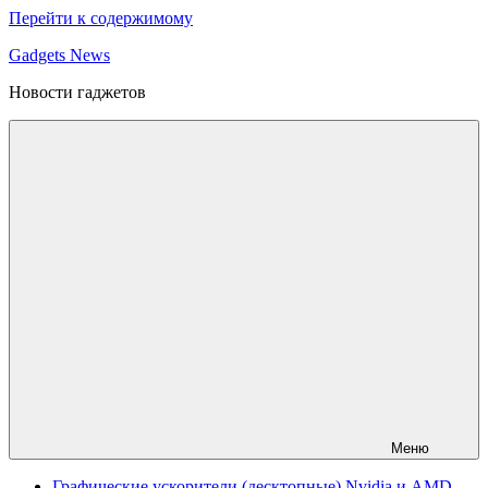
Перейти к содержимому
Gadgets News
Новости гаджетов
Меню
Графические ускорители (десктопные) Nvidia и AMD