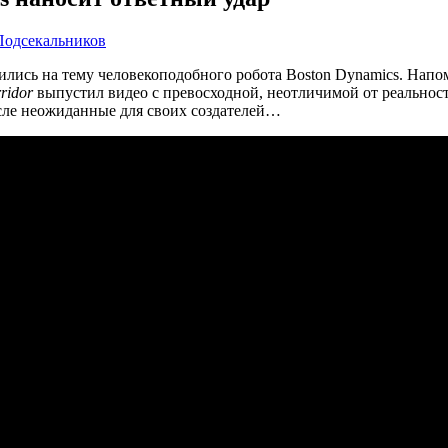
Подсекальников
ились на тему человекоподобного робота Boston Dynamics. Нап
ridor
выпустил видео с превосходной, неотличимой от реальност
исле неожиданные для своих создателей…