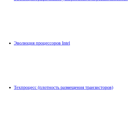
Эволюция процессоров Intel
Техпроцесс (плотность размещения транзисторов)