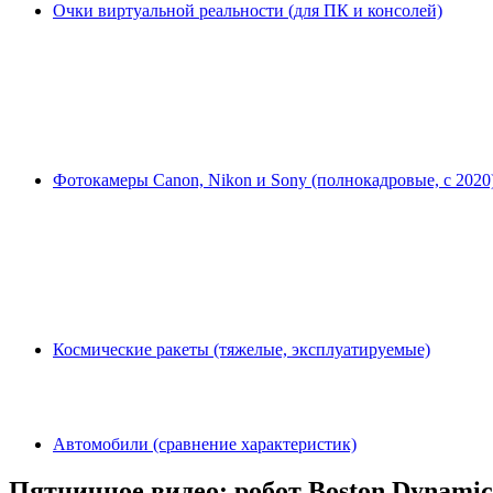
Очки виртуальной реальности (для ПК и консолей)
Фотокамеры Canon, Nikon и Sony (полнокадровые, с 2020
Космические ракеты (тяжелые, эксплуатируемые)
Автомобили (сравнение характеристик)
Пятничное видео: робот Boston Dynamic