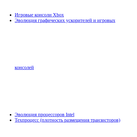
Игровые консоли Xbox
Эволюция графических ускорителей и игровых
консолей
Эволюция процессоров Intel
Техпроцесс (плотность размещения транзисторов)