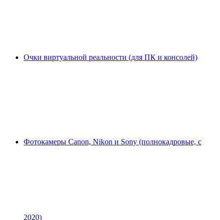
Очки виртуальной реальности (для ПК и консолей)
Фотокамеры Canon, Nikon и Sony (полнокадровые, с
2020)