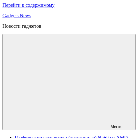
Перейти к содержимому
Gadgets News
Новости гаджетов
Меню
Графические ускорители (десктопные) Nvidia и AMD