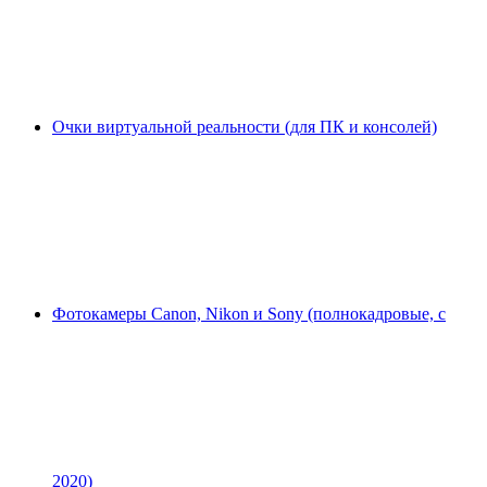
Очки виртуальной реальности (для ПК и консолей)
Фотокамеры Canon, Nikon и Sony (полнокадровые, с
2020)