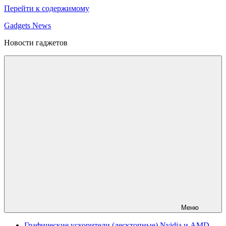
Перейти к содержимому
Gadgets News
Новости гаджетов
Меню
Графические ускорители (десктопные) Nvidia и AMD