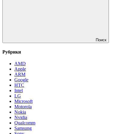
Поиск
Рубрики
AMD
Apple
ARM
Google
HTC
Intel
LG
Microsoft
Motorola
Nokia
Nvidia
Qualcomm
Samsung
Sony