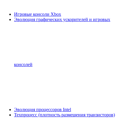
Игровые консоли Xbox
Эволюция графических ускорителей и игровых
консолей
Эволюция процессоров Intel
Техпроцесс (плотность размещения транзисторов)