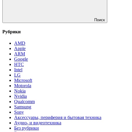
Поиск
Рубрики
AMD
Apple
ARM
Google
HTC
Intel
LG
Microsoft
Motorola
Nokia
Nvidia
Qualcomm
Samsung
Sony
Аксессуары, периферия и бытовая техника
Аудио- и видеотехника
Без рубрики