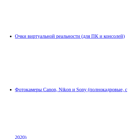
Очки виртуальной реальности (для ПК и консолей)
Фотокамеры Canon, Nikon и Sony (полнокадровые, с
2020)