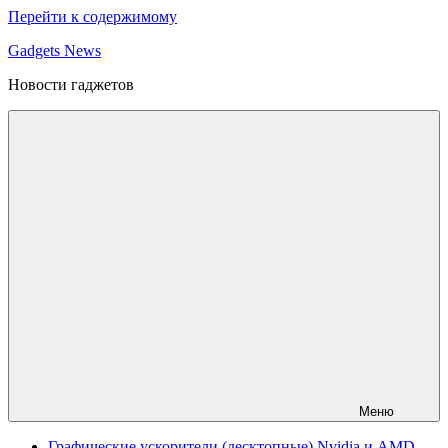
Перейти к содержимому
Gadgets News
Новости гаджетов
Меню
Графические ускорители (десктопные) Nvidia и AMD