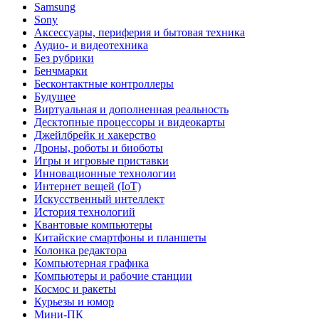
Samsung
Sony
Аксессуары, периферия и бытовая техника
Аудио- и видеотехника
Без рубрики
Бенчмарки
Бесконтактные контроллеры
Будущее
Виртуальная и дополненная реальность
Десктопные процессоры и видеокарты
Джейлбрейк и хакерство
Дроны, роботы и биоботы
Игры и игровые приставки
Инновационные технологии
Интернет вещей (IoT)
Искусственный интеллект
История технологий
Квантовые компьютеры
Китайские смартфоны и планшеты
Колонка редактора
Компьютерная графика
Компьютеры и рабочие станции
Космос и ракеты
Курьезы и юмор
Мини-ПК