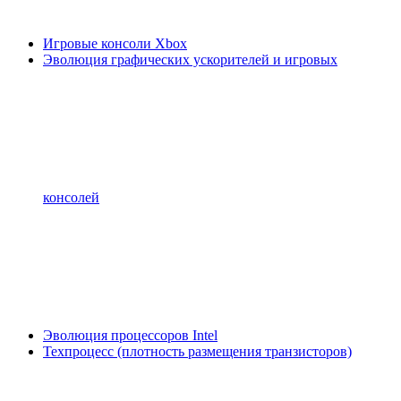
Игровые консоли Xbox
Эволюция графических ускорителей и игровых
консолей
Эволюция процессоров Intel
Техпроцесс (плотность размещения транзисторов)