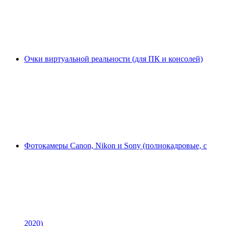
Очки виртуальной реальности (для ПК и консолей)
Фотокамеры Canon, Nikon и Sony (полнокадровые, с
2020)