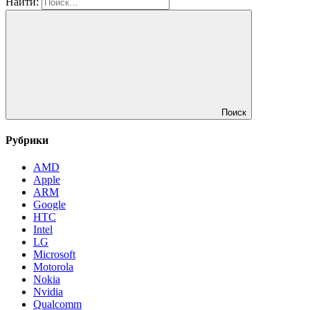
Найти:
Поиск
Рубрики
AMD
Apple
ARM
Google
HTC
Intel
LG
Microsoft
Motorola
Nokia
Nvidia
Qualcomm