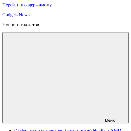
Перейти к содержимому
Gadgets News
Новости гаджетов
Меню
Графические ускорители (десктопные) Nvidia и AMD