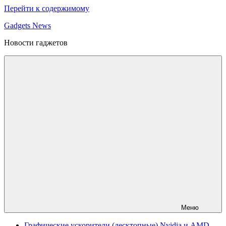
Перейти к содержимому
Gadgets News
Новости гаджетов
Меню
Графические ускорители (десктопные) Nvidia и AMD