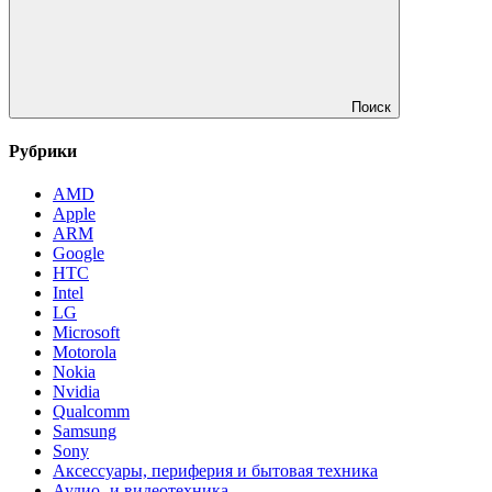
Поиск
Рубрики
AMD
Apple
ARM
Google
HTC
Intel
LG
Microsoft
Motorola
Nokia
Nvidia
Qualcomm
Samsung
Sony
Аксессуары, периферия и бытовая техника
Аудио- и видеотехника