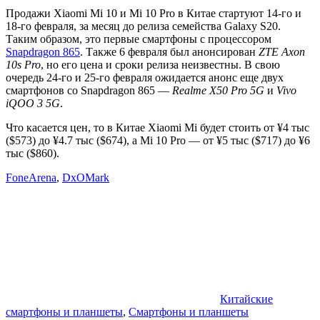
Продажи Xiaomi Mi 10 и Mi 10 Pro в Китае стартуют 14-го и
18-го февраля, за месяц до релиза семейства Galaxy S20.
Таким образом, это первые смартфоны с процессором
Snapdragon 865
. Также 6 февраля был анонсирован
ZTE Axon
10s Pro
, но его цена и сроки релиза неизвестны. В свою
очередь 24-го и 25-го февраля ожидается анонс еще двух
смартфонов со Snapdragon 865 —
Realme X50 Pro 5G
и
Vivo
iQOO 3 5G
.
Что касается цен, то в Китае Xiaomi Mi будет стоить от ¥4 тыс
($573) до ¥4.7 тыс ($674), а Mi 10 Pro — от ¥5 тыс ($717) до ¥6
тыс ($860).
FoneArena
,
DxOMark
Китайские
смартфоны и планшеты
,
Смартфоны и планшеты