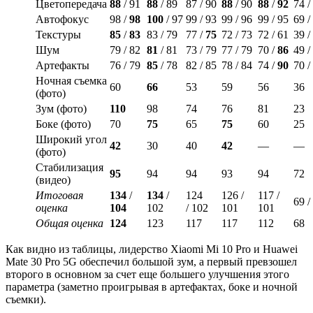
Цветопередача
88
/ 91
88
/ 89
87 / 90
88
/ 90
88
/
92
74 /
Автофокус
98 /
98
100
/ 97
99 / 93
99 / 96
99 / 95
69 /
Текстуры
85
/
83
83 / 79
77 /
75
72 / 73
72 / 61
39 /
Шум
79 / 82
81
/ 81
73 / 79
77 / 79
70 /
86
49 /
Артефакты
76 / 79
85
/ 78
82 / 85
78 / 84
74 /
90
70 /
Ночная съемка
60
66
53
59
56
36
(фото)
Зум (фото)
110
98
74
76
81
23
Боке (фото)
70
75
65
75
60
25
Широкий угол
42
30
40
42
—
—
(фото)
Стабилизация
95
94
94
93
94
72
(видео)
Итоговая
134
/
134
/
124
126 /
117 /
69 /
оценка
104
102
/ 102
101
101
Общая оценка
124
123
117
117
112
68
Как видно из таблицы, лидерство Xiaomi Mi 10 Pro и Huawei
Mate 30 Pro 5G обеспечил большой зум, а первый превзошел
второго в основном за счет еще большего улучшения этого
параметра (заметно проигрывая в артефактах, боке и ночной
съемки).