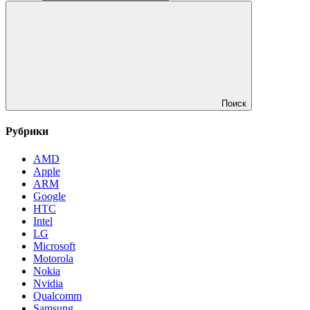
Поиск
Рубрики
AMD
Apple
ARM
Google
HTC
Intel
LG
Microsoft
Motorola
Nokia
Nvidia
Qualcomm
Samsung