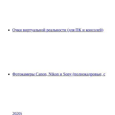
Очки виртуальной реальности (для ПК и консолей)
Фотокамеры Canon, Nikon и Sony (полнокадровые, с
2020)