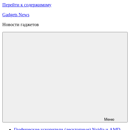
Перейти к содержимому
Gadgets News
Новости гаджетов
Меню
Графические ускорители (десктопные) Nvidia и AMD