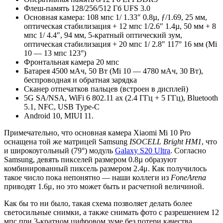
Флеш-память 128/256/512 Гб UFS 3.0
Основная камера: 108 мпс 1/ 1.33″ 0.8µ, ƒ/1.69, 25 мм,
оптическая стабилизация + 12 мпс 1/2.6″ 1.4µ, 50 мм + 8
мпс 1/ 4.4″, 94 мм, 5-кратный оптический зум,
оптическая стабилизация + 20 мпс 1/ 2.8″ 117° 16 мм (Mi
10 — 13 мпс 123°)
Фронтальная камера 20 мпс
Батарея 4500 мАч, 50 Вт (Mi 10 — 4780 мАч, 30 Вт),
беспроводная и обратная зарядка
Сканер отпечатков пальцев (встроен в дисплей)
5G SA/NSA, WiFi 6 802.11 ax (2.4 ГГц + 5 ГГц), Bluetooth
5.1, NFC, USB Type-C
Android 10, MIUI 11.
Примечательно, что основная камера Xiaomi Mi 10 Pro
оснащена той же матрицей Samsung
ISOCELL Bright HM1
, что
и широкоугольный (79°) модуль
Galaxy S20 Ultra
. Согласно
Samsung, девять пикселей размером 0.8µ образуют
комбинированный пиксель размером 2.4μ. Как получилось
такое число пока непонятно — наши коллеги из
FoneArena
приводят 1.6μ, но это может быть и расчетной величиной.
Как бы то ни было, такая схема позволяет делать более
светосильные снимки, а также снимать фото с разрешением 12
мпс при 3-кратном цифровом зуме без потери качества.