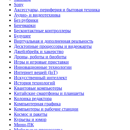
Sony
Аксессуары, периферия и бытовая техника
Аудио- и видеотехника
Без рубрики
Бенчмарки
Бесконтактные контроллеры
Будущее
Виртуальная и дополненная реальность
Десктопные процессоры и видеокарты
Джейлбрейк и хакерство
Дроны, роботы и биоботы
Игры и игровые приставки
Инновационные технологии
Интернет вещей (IoT)
Искусственный интеллект
История технологий
Квантовые компьютеры
Китайские смартфоны и планшеты
Колонка редактора
Компьютерная графика
Компьютеры и рабочие станции
Космос и ракеты
Курьезы и юмор
Мини-ПК
Мобильные процессоры