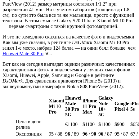
PureView (2012) размер матрицы составлял 1/1.2″ при
разрешении 41 мпс. Но с учетом габаритов (толщина до 1.8
см), по сути это была все та же мыльница, просто с функцией
телефона. В этом смысле Galaxy S20 Ultra и Xiaomi Mi 10 Pro
— первые смартфоны с такой крупной фотоматрицей.
И это не замедлило сказаться на качестве фото и видеосъемки.
Как мы уже сказали, в рейтинге
DxOMark
Xiaomi Mi 10 Pro
занял 1-е место, набрав 124 балла — на один балл больше, чем
Huawei Mate 30 Pro
5G.
Вот как на сегодня выглядят оценки различных качественных
характеристики фото- и видеосъемки у лучших смартфонов
Xiaomi, Huawei, Apple, Samsung и Google в рейтинге
DxOMark
. Для сравнения приводятся iPhone 5s (2013) и
вышеупомянутый камерофон Nokia 808 PureView (2012):
Huawei
Galaxy
Xiaomi
iPhone
Mate
Note
Google
iPh
Mi 10
11 Pro
30 Pro
10+
Pixel 4
5s
Pro
Max
5G
5G
Цена в день
€1100
$1100
$1100
$900
$65
релиза
Экспозиция
95 / 88
96
/ 89
96
/
90
96
/ 87
95 / 87
67 /