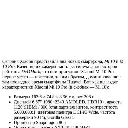
Сегодня Xiaomi представила два новых смартфона,
Mi 10
и
Mi
10 Pro
. Качество их камеры настолько впечатлило авторов
рейтинга
DxOMark
, что они присудили Xiaomi Mi 10 Pro
первое место — потеснив, таким образом, доминировавшие
там последнее время смартфоны Huawei. Вот как выглядят
характеристики Xiaomi Mi 10 Pro (в скобках — Mi 10):
Размеры 162.6 × 74.8 × 8.96 мм, вес 208 г
Дисплей 6.67″ 1080×2340 AMOLED, HDR10+, яркость
1120 (HBM) / 800 (стандартная) нитов, контрастность
5,000,000:1, цветовая палитра DCI-P3 Wide, частота
развертки 90 Гц, Gorilla Glass 5
Процессор Snapdragon 865
Оперативная память 8/12 Гб LPPDDR5