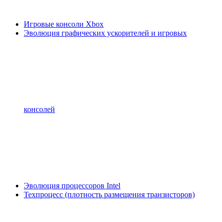
Игровые консоли Xbox
Эволюция графических ускорителей и игровых
консолей
Эволюция процессоров Intel
Техпроцесс (плотность размещения транзисторов)