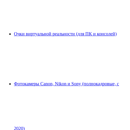
Очки виртуальной реальности (для ПК и консолей)
Фотокамеры Canon, Nikon и Sony (полнокадровые, с
2020)