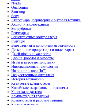
Nvidia
Qualcomm
Samsung
Sony
Аксессуары, периферия и бытовая техника
Аудио- и видеотехника
Без рубрики
Бенчмарки
Бесконтактные контроллеры
Будущее
Виртуальная и дополненная реальность
Десктопные процессоры и видеокарты
Джейлбрейк и хакерство
Дроны, роботы и биоботы
Игры и игровые приставки
Инновационные технологии
Интернет вещей (IoT)
Искусственный интеллект
История технологий
Квантовые компьютеры
Китайские смартфоны и планшеты
Колонка редактора
Компьютерная графика
Компьютеры и рабочие станции
Космос и ракеты