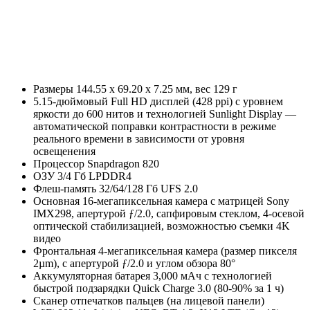
Размеры 144.55 x 69.20 x 7.25 мм, вес 129 г
5.15-дюймовый Full HD дисплей (428 ppi) с уровнем
яркости до 600 нитов и технологией Sunlight Display —
автоматической поправки контрастности в режиме
реального времени в зависимости от уровня
освещенения
Процессор Snapdragon 820
ОЗУ 3/4 Гб LPDDR4
Флеш-память 32/64/128 Гб UFS 2.0
Основная 16-мегапиксельная камера с матрицей Sony
IMX298, апертурой ƒ/2.0, сапфировым стеклом, 4-осевой
оптической стабилизацией, возможностью съемки 4K
видео
Фронтальная 4-мегапиксельная камера (размер пикселя
2µm), с апертурой ƒ/2.0 и углом обзора 80°
Аккумуляторная батарея 3,000 мАч с технологией
быстрой подзарядки Quick Charge 3.0 (80-90% за 1 ч)
Сканер отпечатков пальцев (на лицевой панели)