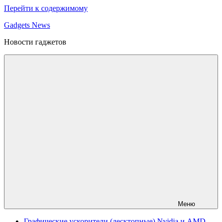
Перейти к содержимому
Gadgets News
Новости гаджетов
Меню
Графические ускорители (десктопные) Nvidia и AMD