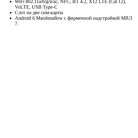
WiFi 802.11a/b/g/n/ac, NFC, BT 4.2, X12 LTE (Cat 12),
VoLTE, USB Type-C
Слот на две сим-карты
Android 6 Marshmallow с фирменной надстройкой MIUI
7.