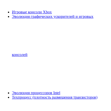
Игровые консоли Xbox
Эволюция графических ускорителей и игровых
консолей
Эволюция процессоров Intel
Техпроцесс (плотность размещения транзисторов)