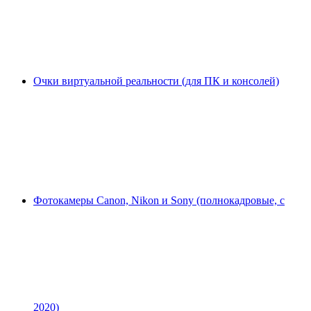
Очки виртуальной реальности (для ПК и консолей)
Фотокамеры Canon, Nikon и Sony (полнокадровые, с
2020)