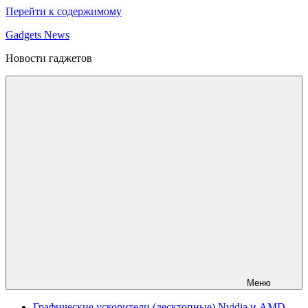
Перейти к содержимому
Gadgets News
Новости гаджетов
Меню
Графические ускорители (десктопные) Nvidia и AMD