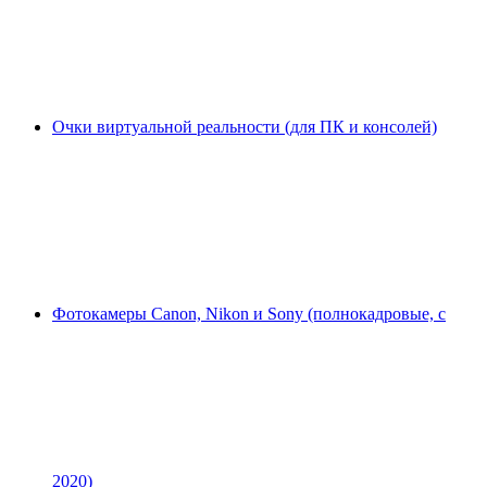
Очки виртуальной реальности (для ПК и консолей)
Фотокамеры Canon, Nikon и Sony (полнокадровые, с
2020)