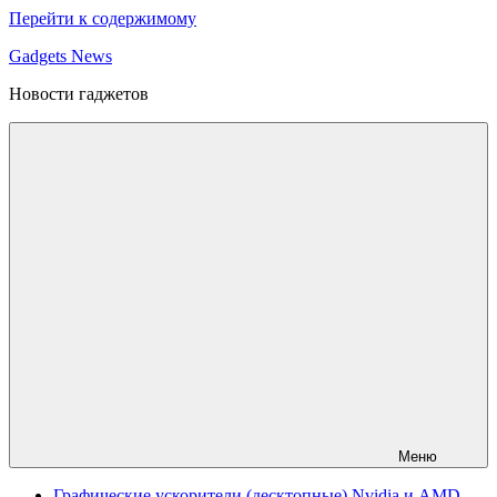
Перейти к содержимому
Gadgets News
Новости гаджетов
Меню
Графические ускорители (десктопные) Nvidia и AMD