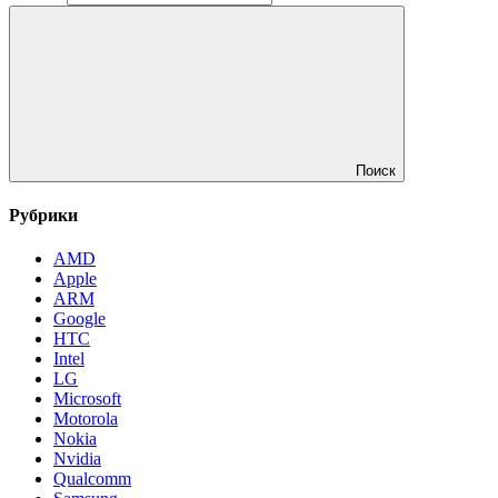
Поиск
Рубрики
AMD
Apple
ARM
Google
HTC
Intel
LG
Microsoft
Motorola
Nokia
Nvidia
Qualcomm