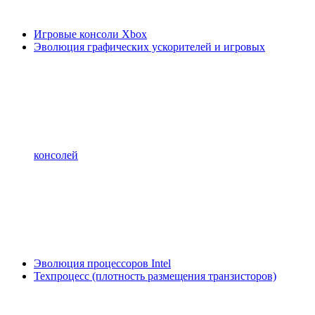
Игровые консоли Xbox
Эволюция графических ускорителей и игровых
консолей
Эволюция процессоров Intel
Техпроцесс (плотность размещения транзисторов)