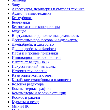
Samsung
Sony
Аксессуары, периферия и бытовая техника
Аудио- и видеотехника
Без рубрики
Бенчмарки
Бесконтактные контроллеры
Будущее
Виртуальная и дополненная реальность
Десктопные процессоры и видеокарты
Джейлбрейк и хакерство
Дроны, роботы и биоботы
Игры и игровые приставки
Инновационные технологии
Интернет вещей (IoT)
Искусственный интеллект
История технологий
Квантовые компьютеры
Китайские смартфоны и планшеты
Колонка редактора
Компьютерная графика
Компьютеры и рабочие станции
Космос и ракеты
Курьезы и юмор
Мини-ПК