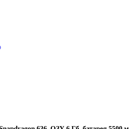
)
 Snapdragon 636, ОЗУ 6 Гб, батарея 5500 