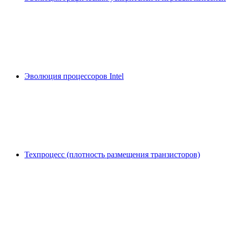
Эволюция процессоров Intel
Техпроцесс (плотность размещения транзисторов)