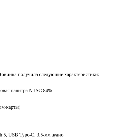
 Новинка получила следующие характеристики:
етовая палитра NTSC 84%
им-карты)
h 5, USB Type-C, 3.5-мм аудио