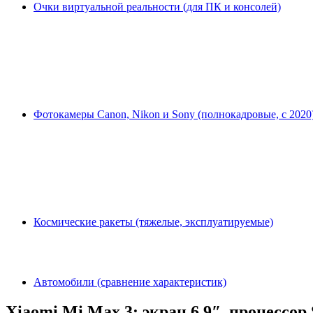
Очки виртуальной реальности (для ПК и консолей)
Фотокамеры Canon, Nikon и Sony (полнокадровые, с 2020
Космические ракеты (тяжелые, эксплуатируемые)
Автомобили (сравнение характеристик)
Xiaomi Mi Max 3: экран 6.9″, процессор