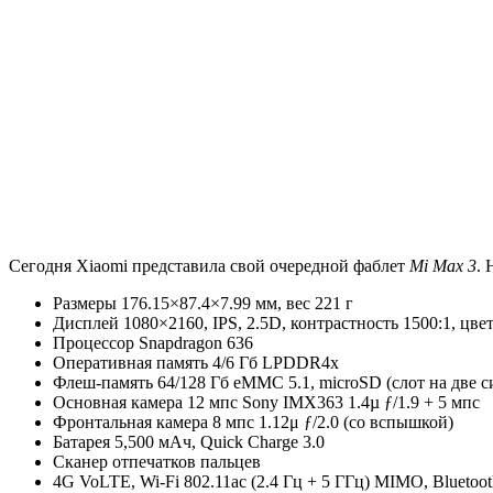
Сегодня Xiaomi представила свой очередной фаблет
Mi Max 3
.
Размеры 176.15×87.4×7.99 мм, вес 221 г
Дисплей 1080×2160, IPS, 2.5D, контрастность 1500:1, цв
Процессор Snapdragon 636
Оперативная память 4/6 Гб LPDDR4x
Флеш-память 64/128 Гб eMMC 5.1, microSD (слот на две с
Основная камера 12 мпс Sony IMX363 1.4µ ƒ/1.9 + 5 мпс
Фронтальная камера 8 мпс 1.12μ ƒ/2.0 (со вспышкой)
Батарея 5,500 мАч, Quick Charge 3.0
Сканер отпечатков пальцев
4G VoLTE, Wi-Fi 802.11ac (2.4 Гц + 5 ГГц) MIMO, Bluetoot