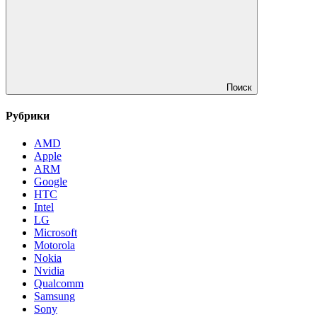
Поиск
Рубрики
AMD
Apple
ARM
Google
HTC
Intel
LG
Microsoft
Motorola
Nokia
Nvidia
Qualcomm
Samsung
Sony