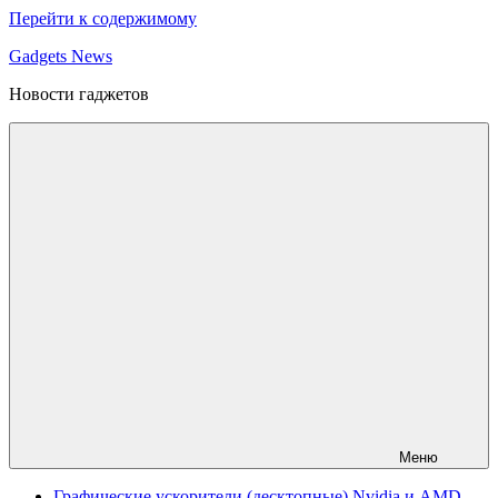
Перейти к содержимому
Gadgets News
Новости гаджетов
Меню
Графические ускорители (десктопные) Nvidia и AMD