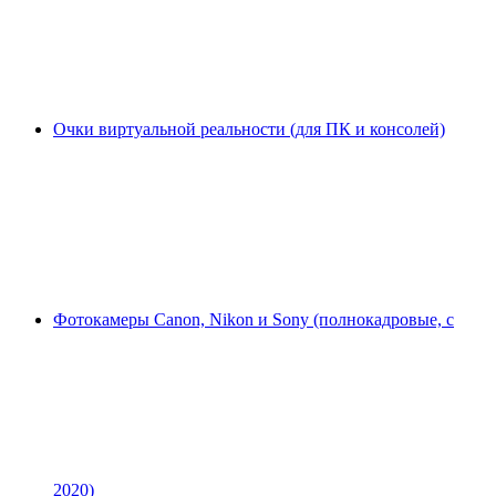
Очки виртуальной реальности (для ПК и консолей)
Фотокамеры Canon, Nikon и Sony (полнокадровые, с
2020)