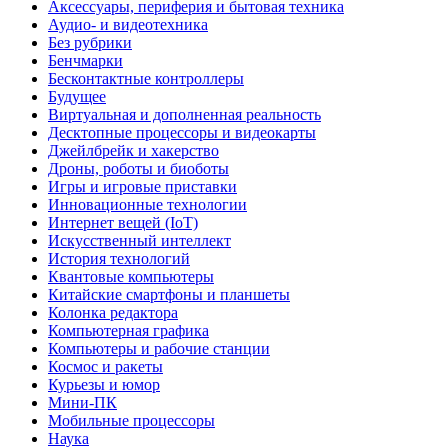
Аксессуары, периферия и бытовая техника
Аудио- и видеотехника
Без рубрики
Бенчмарки
Бесконтактные контроллеры
Будущее
Виртуальная и дополненная реальность
Десктопные процессоры и видеокарты
Джейлбрейк и хакерство
Дроны, роботы и биоботы
Игры и игровые приставки
Инновационные технологии
Интернет вещей (IoT)
Искусственный интеллект
История технологий
Квантовые компьютеры
Китайские смартфоны и планшеты
Колонка редактора
Компьютерная графика
Компьютеры и рабочие станции
Космос и ракеты
Курьезы и юмор
Мини-ПК
Мобильные процессоры
Наука