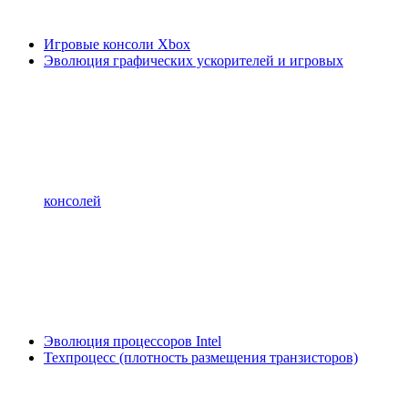
Игровые консоли Xbox
Эволюция графических ускорителей и игровых
консолей
Эволюция процессоров Intel
Техпроцесс (плотность размещения транзисторов)