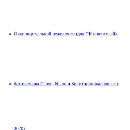
Очки виртуальной реальности (для ПК и консолей)
Фотокамеры Canon, Nikon и Sony (полнокадровые, с
2020)