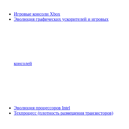
Игровые консоли Xbox
Эволюция графических ускорителей и игровых
консолей
Эволюция процессоров Intel
Техпроцесс (плотность размещения транзисторов)