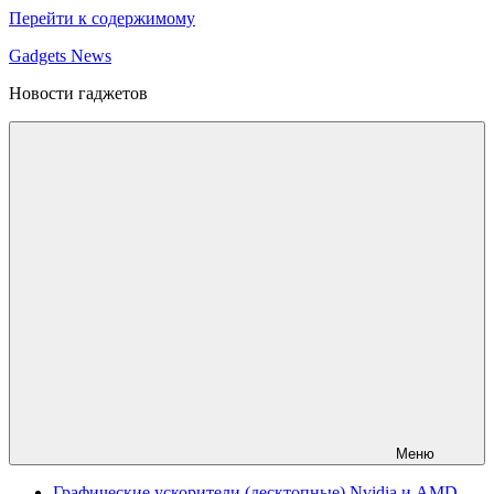
Перейти к содержимому
Gadgets News
Новости гаджетов
Меню
Графические ускорители (десктопные) Nvidia и AMD