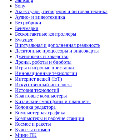
Samsung
Sony
Аксессуары, периферия и бытовая техника
Аудио- и видеотехника
Без рубрики
Бенчмарки
Бесконтактные контроллеры
Будущее
Виртуальная и дополненная реальность
Десктопные процессоры и видеокарты
Джейлбрейк и хакерство
Дроны, роботы и биоботы
Игры и игровые приставки
Инновационные технологии
Интернет вещей (IoT)
Искусственный интеллект
История технологий
Квантовые компьютеры
Китайские смартфоны и планшеты
Колонка редактора
Компьютерная графика
Компьютеры и рабочие станции
Космос и ракеты
Курьезы и юмор
Мини-ПК