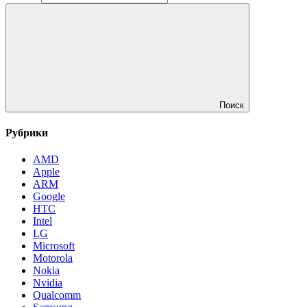
Поиск
Рубрики
AMD
Apple
ARM
Google
HTC
Intel
LG
Microsoft
Motorola
Nokia
Nvidia
Qualcomm