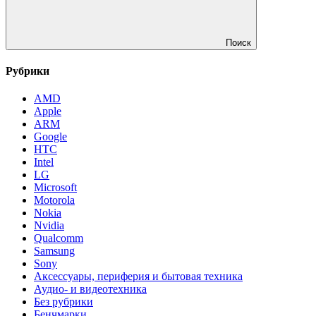
Поиск
Рубрики
AMD
Apple
ARM
Google
HTC
Intel
LG
Microsoft
Motorola
Nokia
Nvidia
Qualcomm
Samsung
Sony
Аксессуары, периферия и бытовая техника
Аудио- и видеотехника
Без рубрики
Бенчмарки