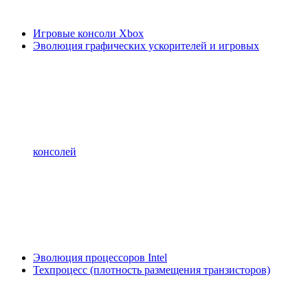
Игровые консоли Xbox
Эволюция графических ускорителей и игровых
консолей
Эволюция процессоров Intel
Техпроцесс (плотность размещения транзисторов)