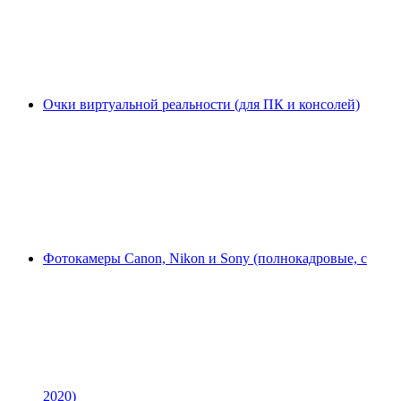
Очки виртуальной реальности (для ПК и консолей)
Фотокамеры Canon, Nikon и Sony (полнокадровые, с
2020)