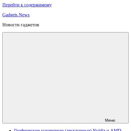
Перейти к содержимому
Gadgets News
Новости гаджетов
Меню
Графические ускорители (десктопные) Nvidia и AMD