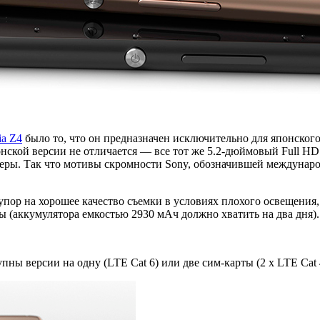
ia Z4
было то, что он предназначен исключительно для японског
онской версии не отличается — все тот же 5.2-дюймовый Full HD 
амеры. Так что мотивы скромности Sony, обозначившей междунар
пор на хорошее качество съемки в условиях плохого освещения, 
(аккумулятора емкостью 2930 мАч должно хватить на два дня).
ны версии на одну (LTE Cat 6) или две сим-карты (2 x LTE Cat 4