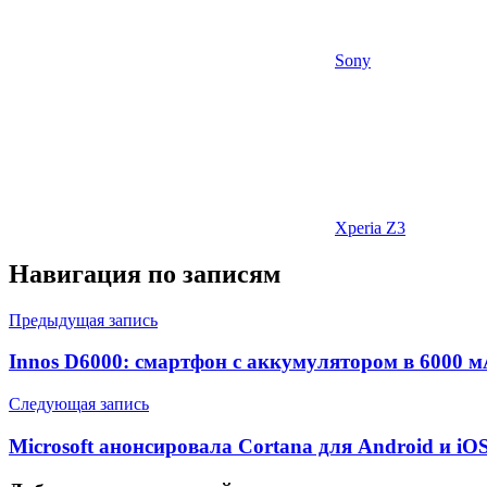
Sony
Xperia Z3
Навигация по записям
Предыдущая запись
Innos D6000: смартфон с аккумулятором в 6000 м
Следующая запись
Microsoft анонсировала Cortana для Android и iO