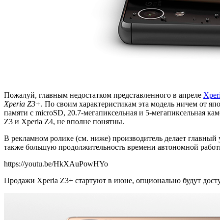
Пожалуй, главным недостатком представленного в апреле
Xper
Xperia Z3+
. По своим характеристикам эта модель ничем от яп
памяти с microSD, 20.7-мегапиксельная и 5-мегапиксельная к
Z3 и Xperia Z4, не вполне понятны.
В рекламном ролике (см. ниже) производитель делает главный у
также большую продолжительность времени автономной работы 
https://youtu.be/HkXAuPowHYo
Продажи Xperia Z3+ стартуют в июне, опционально будут доступ