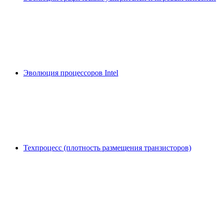
Эволюция процессоров Intel
Техпроцесс (плотность размещения транзисторов)