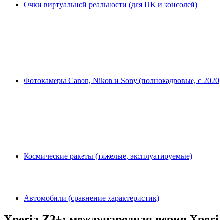
Очки виртуальной реальности (для ПК и консолей)
Фотокамеры Canon, Nikon и Sony (полнокадровые, с 2020
Космические ракеты (тяжелые, эксплуатируемые)
Автомобили (сравнение характеристик)
Xperia Z3+: международная верия Xperi