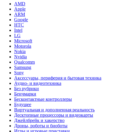
AMD
Apple
ARM
Google
HTC
Intel
LG
Microsoft
Motorola
Nokia
Nvidia
Qualcomm
Samsung
Sony
Аксессуары, периферия и бытовая техника
Аудио- и видеотехника
Без рубрики
Бенчмарки
Бесконтактные контроллеры
Будущее
Виртуальная и дополненная реальность
Десктопные процессоры и видеокарты
Джейлбрейк и хакерство
Дроны, роботы и биоботы
Игры и игровые приставки