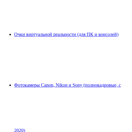
Очки виртуальной реальности (для ПК и консолей)
Фотокамеры Canon, Nikon и Sony (полнокадровые, с
2020)