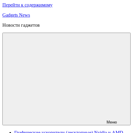
Перейти к содержимому
Gadgets News
Новости гаджетов
Меню
Графические ускорители (десктопные) Nvidia и AMD