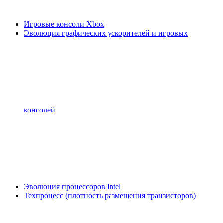
Игровые консоли Xbox
Эволюция графических ускорителей и игровых
консолей
Эволюция процессоров Intel
Техпроцесс (плотность размещения транзисторов)