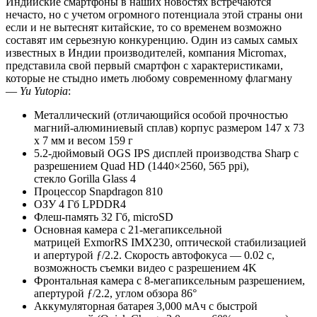
Индийские смартфоны в наших новостях встречаются
нечасто, но с учетом огромного потенциала этой страны они
если и не вытеснят китайские, то со временем возможно
составят им серьезную конкуренцию. Один из самых самых
известных в Индии производителей, компания Micromax,
представила свой первый смартфон с характеристиками,
которые не стыдно иметь любому современному флагману
—
Yu Yutopia
:
Металлический (отличающийся особой прочностью
магний-алюминиевый сплав) корпус размером 147 x 73
x 7 мм и весом 159 г
5.2-дюймовый OGS IPS дисплей производства Sharp с
разрешением Quad HD (1440×2560, 565 ppi),
стекло Gorilla Glass 4
Процессор Snapdragon 810
ОЗУ 4 Гб LPDDR4
Флеш-память 32 Гб, microSD
Основная камера с 21-мегапиксельной
матрицей ExmorRS IMX230, оптической стабилизацией
и апертурой ƒ/2.2. Скорость автофокуса — 0.02 с,
возможность съемки видео с разрешением 4K
Фронтальная камера с 8-мегапиксельным разрешением,
апертурой ƒ/2.2, углом обзора 86°
Аккумуляторная батарея 3,000 мАч с быстрой