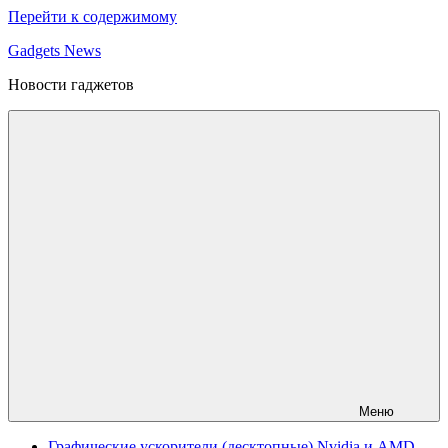
Перейти к содержимому
Gadgets News
Новости гаджетов
Меню
Графические ускорители (десктопные) Nvidia и AMD