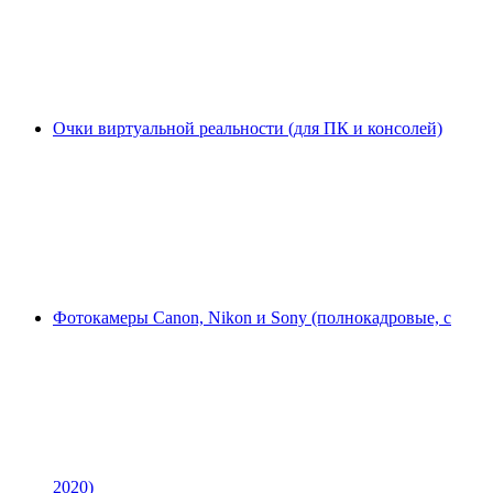
Очки виртуальной реальности (для ПК и консолей)
Фотокамеры Canon, Nikon и Sony (полнокадровые, с
2020)