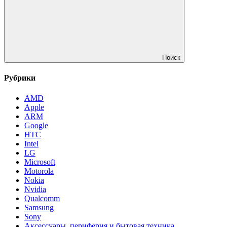
Поиск
Рубрики
AMD
Apple
ARM
Google
HTC
Intel
LG
Microsoft
Motorola
Nokia
Nvidia
Qualcomm
Samsung
Sony
Аксессуары, периферия и бытовая техника