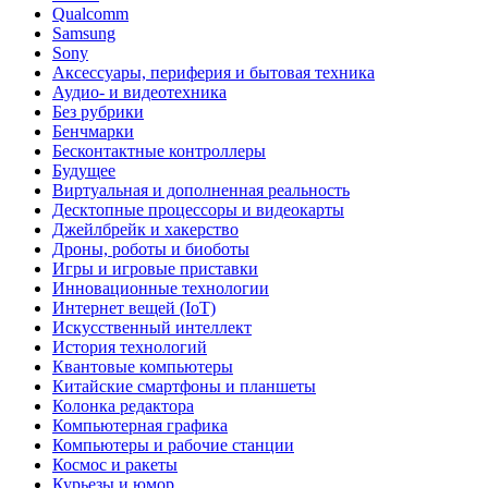
Qualcomm
Samsung
Sony
Аксессуары, периферия и бытовая техника
Аудио- и видеотехника
Без рубрики
Бенчмарки
Бесконтактные контроллеры
Будущее
Виртуальная и дополненная реальность
Десктопные процессоры и видеокарты
Джейлбрейк и хакерство
Дроны, роботы и биоботы
Игры и игровые приставки
Инновационные технологии
Интернет вещей (IoT)
Искусственный интеллект
История технологий
Квантовые компьютеры
Китайские смартфоны и планшеты
Колонка редактора
Компьютерная графика
Компьютеры и рабочие станции
Космос и ракеты
Курьезы и юмор