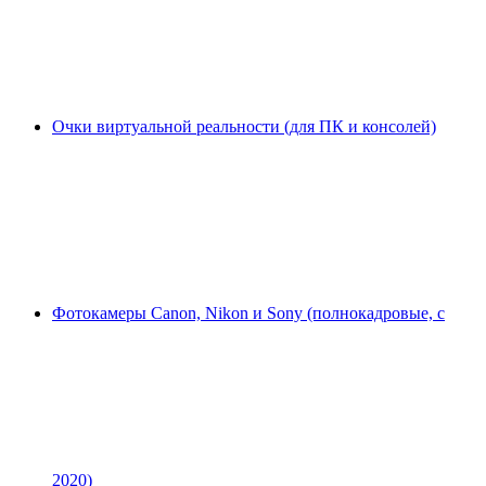
Очки виртуальной реальности (для ПК и консолей)
Фотокамеры Canon, Nikon и Sony (полнокадровые, с
2020)