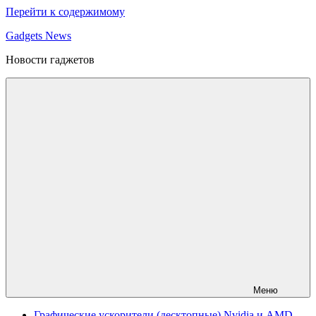
Перейти к содержимому
Gadgets News
Новости гаджетов
Меню
Графические ускорители (десктопные) Nvidia и AMD