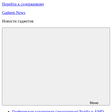
Перейти к содержимому
Gadgets News
Новости гаджетов
Меню
Графические ускорители (десктопные) Nvidia и AMD