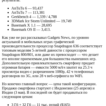
результаты:
AnTuTu 6 — 93,437
AnTuTu 7 — 113,381
Geekbench 4 — 1,339 / 4,788
3DMark Ice Storm Unlimited — 19,749
Basemark X 1.1 — 28,695
Basemark OS II — 3,413.
Как уже не раз рассказывал Gadgets News, по уровню
актуальной в мобильных играх графической
производительности процессор Snapdragon 636 соответствует
топовым моделям 5-летней давности с процессором
Snapdragon 800/801, или даже их превосходит — что делает
его вполне приемлемым для большинства нынешних игр.
Дополнительную привлекательность смартфону придает
огромная батарея — емкости 5000 мАч хватит на 25.3 ч
просмотра видео с разрешением 1080p, 42 ч телефонных
разговоров по 3G, или 28 ч веб-серфинга по WiFi.
Но конечно главный вопрос — цена такой конфигурации.
Продажи смартфона стартуют с Индонезии (25 апреля) и
Индии (3 мая). В последней он будет продаваться по
следующим ценам:
3 Гб + 32 Гб — 11 тыс. рупий ($165)