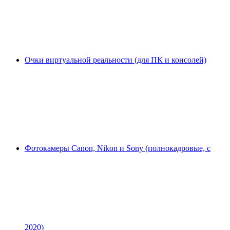
Очки виртуальной реальности (для ПК и консолей)
Фотокамеры Canon, Nikon и Sony (полнокадровые, с
2020)