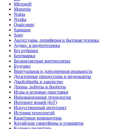
Microsoft
Motorola
Nokia
Nvidia
Qualcomm
Samsung
Sony
Аксессуары, периферия и бытовая техника
Аудио- и видеотехника
Без рубрики
Бенчмарки
Бесконтактные контроллеры
Будущее
Виртуальная и дополненная реальность
Десктопные процессоры и видеокарты
Джейлбрейк и хакерство
Дроны, роботы и биоботы
Игры и игровые приставки
Инновационные технологии
Интернет вещей (IoT)
Искусственный интеллект
История технологий
Квантовые компьютеры
Китайские смартфоны и планшеты
Колонка редактора