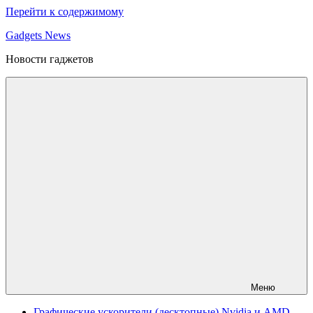
Перейти к содержимому
Gadgets News
Новости гаджетов
Меню
Графические ускорители (десктопные) Nvidia и AMD