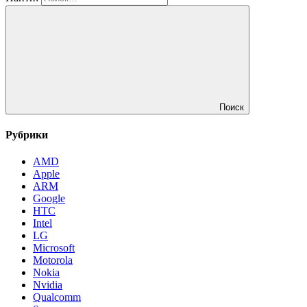
Поиск
Рубрики
AMD
Apple
ARM
Google
HTC
Intel
LG
Microsoft
Motorola
Nokia
Nvidia
Qualcomm