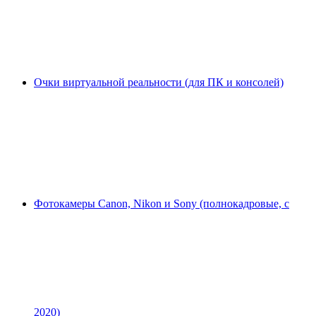
Очки виртуальной реальности (для ПК и консолей)
Фотокамеры Canon, Nikon и Sony (полнокадровые, с
2020)