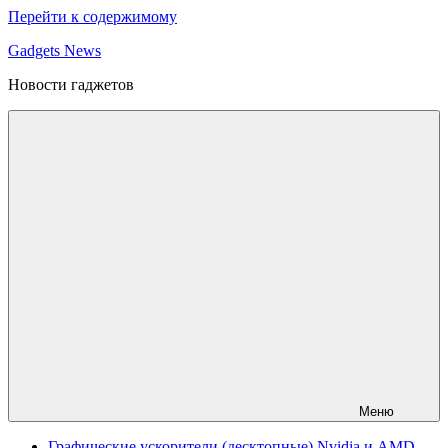
Перейти к содержимому
Gadgets News
Новости гаджетов
Меню
Графические ускорители (десктопные) Nvidia и AMD