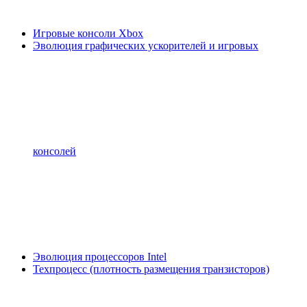
Игровые консоли Xbox
Эволюция графических ускорителей и игровых
консолей
Эволюция процессоров Intel
Техпроцесс (плотность размещения транзисторов)