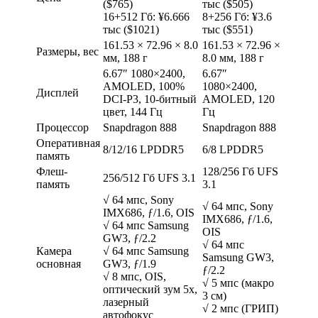
($765)
тыс ($505)
16+512 Гб: ¥6.666
8+256 Гб: ¥3.6
тыс ($1021)
тыс ($551)
161.53 × 72.96 × 8.0
161.53 × 72.96 ×
Размеры, вес
мм, 188 г
8.0 мм, 188 г
6.67″ 1080×2400,
6.67″
AMOLED, 100%
1080×2400,
Дисплей
DCI-P3, 10-битный
AMOLED, 120
цвет, 144 Гц
Гц
Процессор
Snapdragon 888
Snapdragon 888
Оперативная
8/12/16 LPDDR5
6/8 LPDDR5
память
Флеш-
128/256 Гб UFS
256/512 Гб UFS 3.1
память
3.1
√ 64 мпс, Sony
√ 64 мпс, Sony
IMX686, ƒ/1.6, OIS
IMX686, ƒ/1.6,
√ 64 мпс Samsung
OIS
GW3, ƒ/2.2
√ 64 мпс
Камера
√ 64 мпс Samsung
Samsung GW3,
основная
GW3, ƒ/1.9
ƒ/2.2
√ 8 мпс, OIS,
√ 5 мпс (макро
оптический зум 5x,
3 см)
лазерный
√ 2 мпс (ГРИП)
автофокус