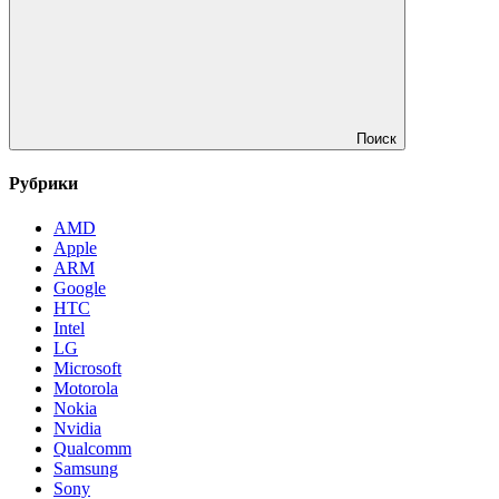
Поиск
Рубрики
AMD
Apple
ARM
Google
HTC
Intel
LG
Microsoft
Motorola
Nokia
Nvidia
Qualcomm
Samsung
Sony