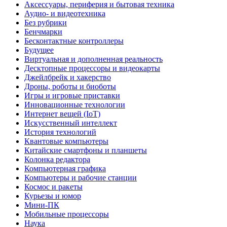
Аксессуары, периферия и бытовая техника
Аудио- и видеотехника
Без рубрики
Бенчмарки
Бесконтактные контроллеры
Будущее
Виртуальная и дополненная реальность
Десктопные процессоры и видеокарты
Джейлбрейк и хакерство
Дроны, роботы и биоботы
Игры и игровые приставки
Инновационные технологии
Интернет вещей (IoT)
Искусственный интеллект
История технологий
Квантовые компьютеры
Китайские смартфоны и планшеты
Колонка редактора
Компьютерная графика
Компьютеры и рабочие станции
Космос и ракеты
Курьезы и юмор
Мини-ПК
Мобильные процессоры
Наука