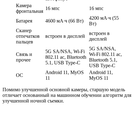
Камера
16 мпс
16 мпс
фронтальная
4200 мА∙ч (55
Батарея
4600 мА∙ч (66 Вт)
Вт)
Сканер
встроен в
отпечатков
встроен в дисплей
дисплей
пальцев
5G SA/NSA,
5G SA/NSA, Wi-Fi
Связь и
Wi-Fi 802.11 ac,
802.11 ac, Bluetooth
прочее
Bluetooth 5.1,
5.1, USB Type-C
USB Type-C
Android 11, MyOS
Android 11,
ОС
11
MyOS 11
Помимо улучшенной основной камеры, старшую модель
отличает основанный на машинном обучении алгоритм для
улучшенной ночной съемки.