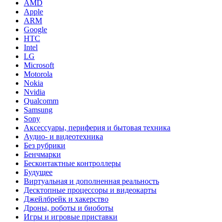
AMD
Apple
ARM
Google
HTC
Intel
LG
Microsoft
Motorola
Nokia
Nvidia
Qualcomm
Samsung
Sony
Аксессуары, периферия и бытовая техника
Аудио- и видеотехника
Без рубрики
Бенчмарки
Бесконтактные контроллеры
Будущее
Виртуальная и дополненная реальность
Десктопные процессоры и видеокарты
Джейлбрейк и хакерство
Дроны, роботы и биоботы
Игры и игровые приставки