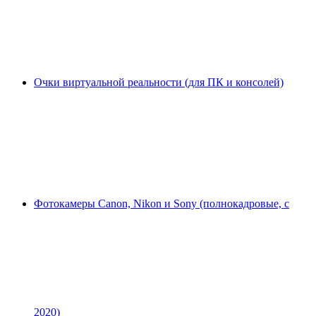
Очки виртуальной реальности (для ПК и консолей)
Фотокамеры Canon, Nikon и Sony (полнокадровые, с
2020)